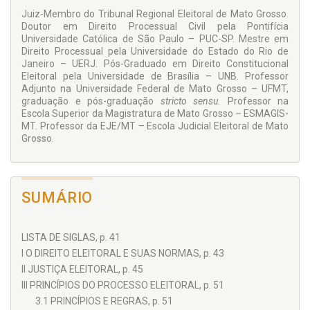
Ação de Captação e/ou Gastos Ilícitos de Recursos;
Juiz-Membro do Tribunal Regional Eleitoral de Mato Grosso.
Ação de Captação Ilícita de Sufrágio;
Doutor em Direito Processual Civil pela Pontifícia
Universidade Católica de São Paulo – PUC-SP. Mestre em
Ação de Impugnação de Mandato Eletivo – AIME;
Direito Processual pela Universidade do Estado do Rio de
Recurso Contra Expedição de Diploma;
Janeiro – UERJ. Pós-Graduado em Direito Constitucional
Eleitoral pela Universidade de Brasília – UNB. Professor
Ação por Condutas Vedadas a Agentes Públicos em
Adjunto na Universidade Federal de Mato Grosso – UFMT,
Campanhas Eleitorais;
graduação e pós-graduação
stricto sensu.
Professor na
Escola Superior da Magistratura de Mato Grosso – ESMAGIS-
Representação por Propaganda Eleitoral Ilícita;
MT. Professor da EJE/MT – Escola Judicial Eleitoral de Mato
Grosso.
Ação de Perda de Mandato por Infidelidade
Partidária;
Ação Rescisória Eleitoral;
Representação por Doação de Campanha Eleitoral
SUMÁRIO
acima do Limite Legal.
Quanto aos recursos, expõe-se a teoria geral dos recursos, a
LISTA DE SIGLAS, p. 41
teoria específica dos recursos no Direito Eleitoral e os
I O DIREITO ELEITORAL E SUAS NORMAS, p. 43
recursos eleitorais em espécie: Recurso Inominado, Recurso
II JUSTIÇA ELEITORAL, p. 45
Extraordinário, Recurso Especial Eleitoral, Recurso Ordinário,
Agravo de Instrumento – com feição totalmente distinta de
III PRINCÍPIOS DO PROCESSO ELEITORAL, p. 51
seu irmão na seara do processo civil –, Embargos de
3.1 PRINCÍPIOS E REGRAS, p. 51
Declaração e Recursos Parciais.