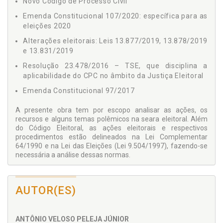
Novo Código de Processo Civil
Emenda Constitucional 107/2020: específica para as
eleições 2020
Alterações eleitorais: Leis 13.877/2019, 13.878/2019
e 13.831/2019
Resolução 23.478/2016 – TSE, que disciplina a
aplicabilidade do CPC no âmbito da Justiça Eleitoral
Emenda Constitucional 97/2017
A presente obra tem por escopo analisar as ações, os
recursos e alguns temas polêmicos na seara eleitoral. Além
do Código Eleitoral, as ações eleitorais e respectivos
procedimentos estão delineados na Lei Complementar
64/1990 e na Lei das Eleições (Lei 9.504/1997), fazendo-se
necessária a análise dessas normas.
São objeto de abordagem:
Ação de Impugnação de Registro de Candidatura –
AUTOR(ES)
AIRC;
Ação de Investigação Judicial Eleitoral – AIJE;
ANTÔNIO VELOSO PELEJA JÚNIOR