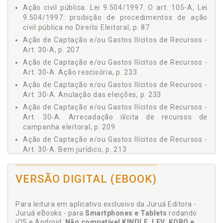
Ação civil pública. Lei 9.504/1997. O art. 105-A, Lei
5.1.6 Princípio da Inafastabilidade do Controle
Jurisdicional, p. 68
9.504/1997: proibição de procedimentos de ação
civil pública no Direito Eleitoral, p. 87
5.1.7 Princípio do Contraditório, p. 69
5.1.8 Princípio da Motivação das Decisões Judiciais, p.
Ação de Captação e/ou Gastos Ilícitos de Recursos -
69
Art. 30-A, p. 207
5.1.9 Princípio da Publicidade, p. 70
Ação de Captação e/ou Gastos Ilícitos de Recursos -
5.1.10 Princípio da Duração Razoável do Processo, p.
Art. 30-A. Ação rescisória, p. 233
70
Ação de Captação e/ou Gastos Ilícitos de Recursos -
5.1.11 Princípio da Adaptabilidade do Procedimento, p.
Art. 30-A. Anulação das eleições, p. 233
71
Ação de Captação e/ou Gastos Ilícitos de Recursos -
5.1.12 Princípio do Duplo Grau de Jurisdição, p. 72
Art. 30-A. Arrecadação ilícita de recursos de
5.2 REGRAS DO DIREITO PROCESSUAL CIVIL COMUNS AO
campanha eleitoral, p. 209
DIREITO ELEITORAL, p. 72
Ação de Captação e/ou Gastos Ilícitos de Recursos -
5.2.1 Regra Referente à Eficácia Dispositiva do
Art. 30-A. Bem jurídico, p. 213
Processo também Chamado de "Princípio" Dispositivo
Ação de Captação e/ou Gastos Ilícitos de Recursos -
ou "Princípio" da Demanda, p. 72
Art. 30-A. Capacidade postulatória, p. 221
5.2.2 Regra Inquisitiva, p. 73
VERSÃO DIGITAL (EBOOK)
Ação de Captação e/ou Gastos Ilícitos de Recursos -
5.2.3 Regra (ou "Princípio") da Instrumentalidade das
Formas, p. 74
Art. 30-A. Caracterização da arrecadação e gastos
Para leitura em aplicativo exclusivo da Juruá Editora -
ilícitos de recursos de campanha eleitoral, p. 209
VI DIREITO PROCESSUAL ELEITORAL, p. 75
Juruá eBooks - para
Smartphones e Tablets
rodando
Ação de Captação e/ou Gastos Ilícitos de Recursos -
6.1 DIREITO ELEITORAL E PROCESSO, p. 75
iOS e Android.
Não compatível KINDLE, LEV, KOBO e