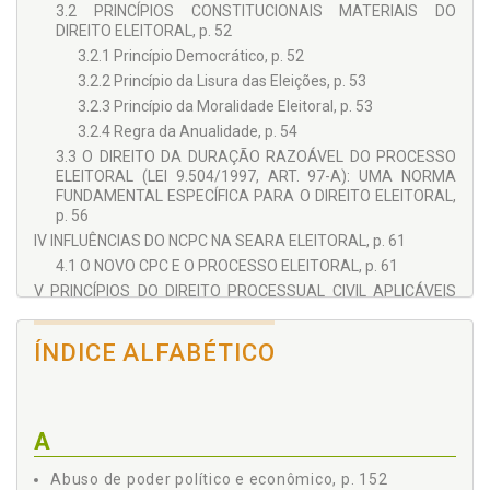
3.2 PRINCÍPIOS CONSTITUCIONAIS MATERIAIS DO
Temas como a Fidelidade Partidária, Ativismo Judicial e a
DIREITO ELEITORAL, p. 52
“Lei da Ficha Limpa” também são abordados neste trabalho,
3.2.1 Princípio Democrático, p. 52
que mantém-se em sintonia com as modificações
3.2.2 Princípio da Lisura das Eleições, p. 53
legislativas encetadas para dar uma feição consentânea
3.2.3 Princípio da Moralidade Eleitoral, p. 53
com as necessidades do Direito Eleitoral.
3.2.4 Regra da Anualidade, p. 54
3.3 O DIREITO DA DURAÇÃO RAZOÁVEL DO PROCESSO
ELEITORAL (LEI 9.504/1997, ART. 97-A): UMA NORMA
FUNDAMENTAL ESPECÍFICA PARA O DIREITO ELEITORAL,
p. 56
IV INFLUÊNCIAS DO NCPC NA SEARA ELEITORAL, p. 61
4.1 O NOVO CPC E O PROCESSO ELEITORAL, p. 61
V PRINCÍPIOS DO DIREITO PROCESSUAL CIVIL APLICÁVEIS
NA SEARA ELEITORAL, p. 65
5.1 PRINCÍPIOS DO DIREITO PROCESSUAL CIVIL
ÍNDICE ALFABÉTICO
AGASALHADOS NA CONSTITUIÇÃO FEDERAL, p. 65
5.1.1 Introdução, p. 65
5.1.2 Princípio do Devido Processo Legal, p. 66
5.1.3 Princípio da Igualdade, p. 66
A
5.1.4 Imparcialidade, p. 66
Abuso de poder político e econômico, p. 152
5.1.5 Princípio do Juiz Natural, p. 68