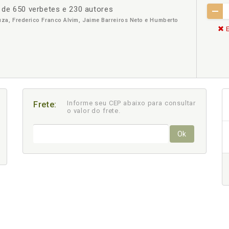
s de 650 verbetes e 230 autores
a, Frederico Franco Alvim, Jaime Barreiros Neto e Humberto
E
Informe seu CEP abaixo para consultar
Frete:
o valor do frete.
Ok