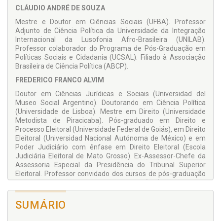
escolhido".
CLÁUDIO ANDRÉ DE SOUZA
Mestre e Doutor em Ciências Sociais (UFBA). Professor
Adjunto de Ciência Política da Universidade da Integração
Internacional da Lusofonia Afro-Brasileira (UNILAB).
Professor colaborador do Programa de Pós-Graduação em
Políticas Sociais e Cidadania (UCSAL). Filiado à Associação
Brasileira de Ciência Política (ABCP).
FREDERICO FRANCO ALVIM
Doutor em Ciências Jurídicas e Sociais (Universidad del
Museo Social Argentino). Doutorando em Ciência Política
(Universidade de Lisboa). Mestre em Direito (Universidade
Metodista de Piracicaba). Pós-graduado em Direito e
Processo Eleitoral (Universidade Federal de Goiás), em Direito
Eleitoral (Universidad Nacional Autónoma de México) e em
Poder Judiciário com ênfase em Direito Eleitoral (Escola
Judiciária Eleitoral de Mato Grosso). Ex-Assessor-Chefe da
Assessoria Especial da Presidência do Tribunal Superior
Eleitoral. Professor convidado dos cursos de pós-graduação
do Instituto Brasiliense de Direito Público (IDP), Instituto para
o Desenvolvimento Democrático (IDDE), Faculdade CERS e
Universidade de Fortaleza (UNIFOR). Membro fundador da
SUMÁRIO
Academia Brasileira de Direito Eleitoral e Político (ABRADEP).
Autor de diversas obras jurídicas.