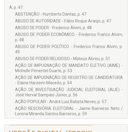
JAIME BARREIROS NETO
A, p. 47
ABSTENÇÃO - Humberto Dantas, p. 47
Doutor em Ciências Sociais e Mestre em Direito pela
Universidade Federal da Bahia – UFBA. Professor da UFBA e
ABUSO DE AUTORIDADE - Fábio Roque Araújo, p. 47
da Faculdade Baiana de Direito. Analista Judiciário do
ABUSO DE PODER - Frederico Alvim, p. 48
Tribunal Regional Eleitoral da Bahia. Membro da Academia
ABUSO DE PODER ECONÔMICO - Frederico Franco Alvim,
Brasileira de Direito Eleitoral e Político (ABRADEP) e do
p. 48
Instituto de Direito Constitucional da Bahia. Membro Titular
da Cadeira número 06 da Academia de Letras Jurídicas da
ABUSO DE PODER POLÍTICO - Frederico Franco Alvim, p.
Bahia.
49
ABUSO DE PODER RELIGIOSO - Mateus Abreu, p. 51
HUMBERTO DANTAS
AÇÃO DE IMPUGNAÇÃO DE MANDATO ELETIVO (AIME) -
Doutor em Ciência Política (USP). Pesquisador da Fundação
Michelle Pimentel Duarte, p. 53
Getúlio Vargas – FGV-SP. Coordenador da Pós-Graduação em
AÇÃO DE IMPUGNAÇÃO DE REGISTRO DE CANDIDATURA
Ciência Política da FESP-SP e do Master em Liderança e
- Elaine Harzeim Macedo, p. 54
Gestão Pública do CLP. Colunista do Jornal O Estado de São
Paulo.
AÇÃO DE INVESTIGAÇÃO JUDICIAL ELEITORAL (AIJE) -
José Herval Sampaio Júnior, p. 56
RELAÇÃO DE AUTORAS E AUTORES:
AÇÃO POPULAR - André Luiz Batista Neves, p. 57
Alan Rangel Barbosa
AÇÃO RESCISÓRIA ELEITORAL - Jaime Barreiros Neto /
Lorena Miranda Santos Barreiros, p. 59
Alexandre Basilio Coura
ACCOUNTABILITY - Denise Goulart Schlickmann, p. 61
Alexandre Douglas Zaidan
ACESSIBILIDADE ELEITORAL - Joelson Dias, p. 62
Alexandre Francisco De Azevedo