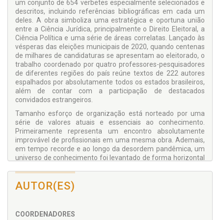
um conjunto de 654 verbetes especialmente selecionados e
descritos, incluindo referências bibliográficas em cada um
deles. A obra simboliza uma estratégica e oportuna união
entre a Ciência Jurídica, principalmente o Direito Eleitoral, a
Ciência Política e uma série de áreas correlatas. Lançado às
vésperas das eleições municipais de 2020, quando centenas
de milhares de candidaturas se apresentam ao eleitorado, o
trabalho coordenado por quatro professores-pesquisadores
de diferentes regiões do país reúne textos de 222 autores
espalhados por absolutamente todos os estados brasileiros,
além de contar com a participação de destacados
convidados estrangeiros.
Tamanho esforço de organização está norteado por uma
série de valores atuais e essenciais ao conhecimento.
Primeiramente representa um encontro absolutamente
improvável de profissionais em uma mesma obra. Ademais,
em tempo recorde e ao longo da desordem pandêmica, um
universo de conhecimento foi levantado de forma horizontal
e colaborativa, envolvendo estilos diferentes, usos distintos
da língua e formas plurais de expressão.
AUTOR(ES)
O
Dicionário das Eleições
representa assim um esforço
coletivo que não impôs tentativas artificiais de padronização,
dando a cada autor apenas um limite de espaço e a
COORDENADORES
confiança que merece quem "pesquisa a sério o objeto