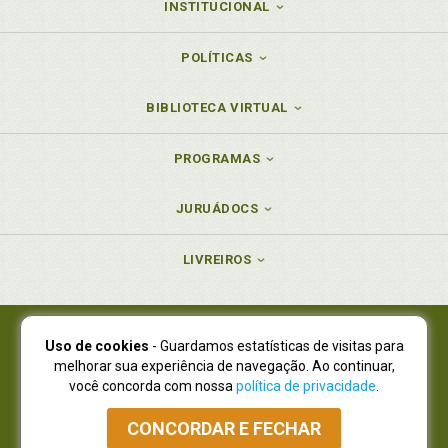
INSTITUCIONAL
POLÍTICAS
BIBLIOTECA VIRTUAL
PROGRAMAS
JURUÁDOCS
LIVREIROS
Uso de cookies
- Guardamos estatísticas de visitas para
Juruá Editora Ltda., CNPJ 77.535.508/0001-19
melhorar sua experiência de navegação. Ao continuar,
Juruá Informática Ltda., CNPJ 01.701.561/0001-80
você concorda com nossa
política de privacidade
.
NOVO ENDEREÇO:
R. Flávio Dallegrave, 7665, São Lourenço |
Curitiba - Paraná - CEP 82210-310
CONCORDAR E FECHAR
Atendimento: (41) 4009-3900
|
Vendas Atacado: (41) 4009-3939
|