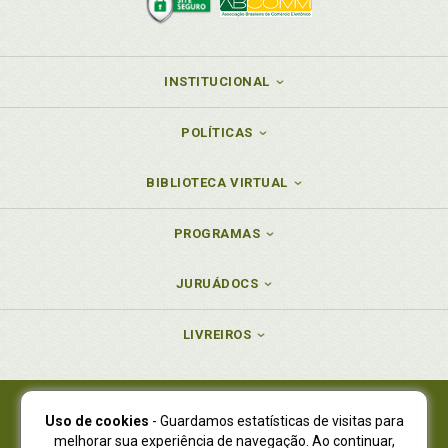
INSTITUCIONAL
POLÍTICAS
BIBLIOTECA VIRTUAL
PROGRAMAS
JURUÁDOCS
LIVREIROS
Uso de cookies
- Guardamos estatísticas de visitas para
Juruá Editora Ltda., CNPJ 77.535.508/0001-19
melhorar sua experiência de navegação. Ao continuar,
Juruá Informática Ltda., CNPJ 01.701.561/0001-80