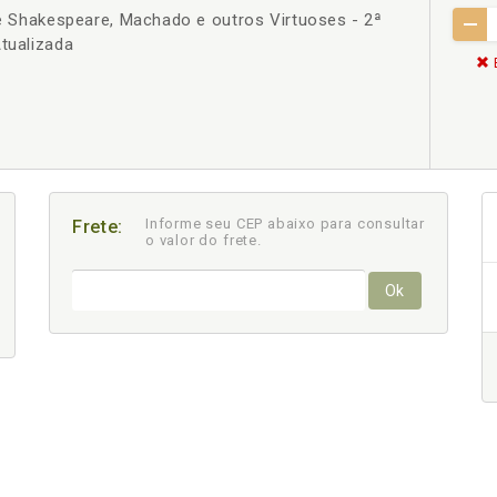
 De Shakespeare, Machado e outros Virtuoses - 2ª
Atualizada
Informe seu CEP abaixo para consultar
Frete:
o valor do frete.
Ok