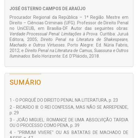
Razão assiste, pois, ao professor Arnaldo Godoy, quando
JOSÉ OSTERNO CAMPOS DE ARAÚJO
afirma: “
José Osterno é um penalista que transita na literatura
para explicar direito penal
”.
Procurador Regional da República – 1ª Região. Mestre em
Direito – Ciências Criminais (UFG). Professor de Direito Penal
no UniCEUB, em Brasília-DF. Autor das seguintes obras:
Verdade Processual Penal: Limitações à Prova
. Curitiba: Juruá
Editora, 2005;
Direito Penal na Literatura de Shakespeare,
Machado e Outros Virtuoses
. Porto Alegre: Ed. Núria Fabris,
2012; e
Direito Penal na Literatura de Camus, Suassuna e Outros
Iluminados
. Belo Horizonte: Ed. D’Plácido, 2018.
SUMÁRIO
1 - O PORQUÊ DO DIREITO PENAL NA LITERATURA, p. 23
2 - RICARDO III: O REI CONFESSA, MAS NÃO SE ARREPENDE,
p. 29
3 - JOÃO MIGUEL: ROMANCE DE UMA ABSOLVIÇÃO TARDIA
OU O PROCESSO COMO PENA, p. 39
4 - "PRIMUM VIVERE" OU AS BATATAS DE MACHADO DE