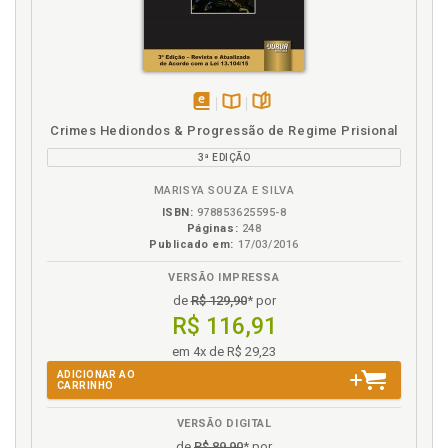
Xícara de café de Bentinho ou o arrependimento no
direito penal, p. 71
disponível
Disponível
páginas
Crimes Hediondos & Progressão de Regime Prisional
em
na
3ª EDIÇÃO
eBook
B.V.
MARISYA SOUZA E SILVA
ISBN:
978853625595-8
Páginas:
248
Publicado em:
17/03/2016
VERSÃO IMPRESSA
de
R$ 129,90
* por
R$ 116,91
em 4x de R$ 29,23
ADICIONAR AO
CARRINHO
VERSÃO DIGITAL
de
R$ 89,90
* por