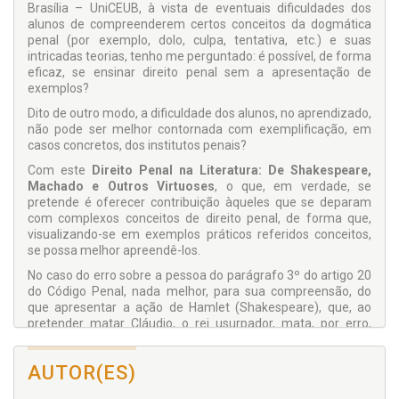
Brasília – UniCEUB, à vista de eventuais dificuldades dos
alunos de compreenderem certos conceitos da dogmática
penal (por exemplo, dolo, culpa, tentativa, etc.) e suas
intricadas teorias, tenho me perguntado: é possível, de forma
eficaz, se ensinar direito penal sem a apresentação de
exemplos?
Dito de outro modo, a dificuldade dos alunos, no aprendizado,
não pode ser melhor contornada com exemplificação, em
casos concretos, dos institutos penais?
Com este
Direito Penal na Literatura: De Shakespeare,
Machado e Outros Virtuoses
, o que, em verdade, se
pretende é oferecer contribuição àqueles que se deparam
com complexos conceitos de direito penal, de forma que,
visualizando-se em exemplos práticos referidos conceitos,
se possa melhor apreendê-los.
No caso do erro sobre a pessoa do parágrafo 3º do artigo 20
do Código Penal, nada melhor, para sua compreensão, do
que apresentar a ação de Hamlet (Shakespeare), que, ao
pretender matar Cláudio, o rei usurpador, mata, por erro,
Polônio. Ou, ainda, a hipótese em que Bentinho (Machado)
intenta a morte de Ezequiel, fruto de pretenso adultério de
AUTOR(ES)
sua esposa, Capitu, desistindo voluntariamente na
sequência.