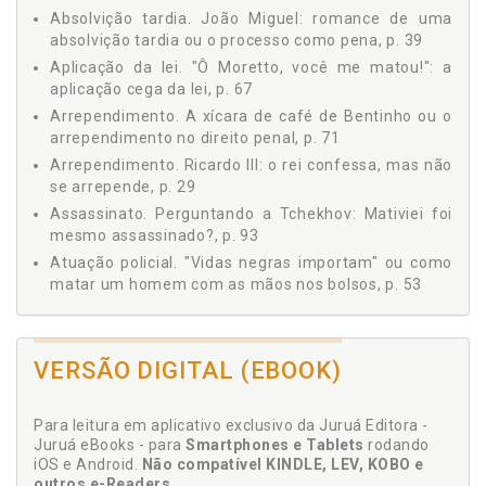
Absolvição tardia. João Miguel: romance de uma
absolvição tardia ou o processo como pena, p. 39
Aplicação da lei. "Ô Moretto, você me matou!": a
aplicação cega da lei, p. 67
Arrependimento. A xícara de café de Bentinho ou o
arrependimento no direito penal, p. 71
Arrependimento. Ricardo III: o rei confessa, mas não
se arrepende, p. 29
Assassinato. Perguntando a Tchekhov: Mativiei foi
mesmo assassinado?, p. 93
Atuação policial. "Vidas negras importam" ou como
matar um homem com as mãos nos bolsos, p. 53
B
VERSÃO DIGITAL (EBOOK)
Bentinho. A xícara de café de Bentinho ou o
arrependimento no direito penal, p. 71
Para leitura em aplicativo exclusivo da Juruá Editora -
C
Juruá eBooks - para
Smartphones e Tablets
rodando
iOS e Android.
Não compatível KINDLE, LEV, KOBO e
outros e-Readers
Cárcere. Compra-se liberdade, paga-se bem: crédito
.