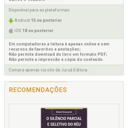
de cárcere e contabilidade criminosa, p. 63
Disponível para as plataformas:
Coação. Professor, e se, sob coação para roubar, ele
matar?, p. 105
Android
15 ou posterior
Competência. Hamlet, querendo matar Cláudio,
iOS
18 ou posterior
mata Polônio: erro sobre a pessoa e competência no
processo penal, p. 107
Compra-se liberdade, paga-se bem: crédito de
Em computadores a leitura é apenas online e sem
recursos de favoritos e anotações;
cárcere e contabilidade criminosa, p. 63
Não permite download do livro em formato PDF;
Confissão. Ricardo III: o rei confessa, mas não se
Não permite a impressão e cópia do conteúdo.
arrepende, p. 29
Contabilidade criminosa. Compra-se liberdade,
Compra apenas via site da Juruá Editora.
paga-se bem: crédito de cárcere e contabilidade
criminosa, p. 63
Crime. Dilema hamletiano do crime: existir ou não
RECOMENDAÇÕES
existir?, p. 59
Crime. Professor, e se, sob coação para roubar, ele
matar?, p. 105
D