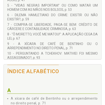
ASSIS, p. 47
5 - "VIDAS NEGRAS IMPORTAM" OU COMO MATAR UM
HOMEM COM AS MÃOS NOS BOLSOS, p. 53
6 - DILEMA HAMLETIANO DO CRIME: EXISTIR OU NÃO
EXISTIR?, p. 59
7 - COMPRA-SE LIBERDADE, PAGA-SE BEM: CRÉDITO DE
CÁRCERE E CONTABILIDADE CRIMINOSA, p. 63
8 - "Ô MORETTO, VOCÊ ME MATOU!": A APLICAÇÃO CEGA DA
LEI, p. 67
9 - A XÍCARA DE CAFÉ DE BENTINHO OU O
ARREPENDIMENTO NO DIREITO PENAL, p. 71
10 - PERGUNTANDO A TCHEKHOV: MATIVIEI FOI MESMO
ASSASSINADO?, p. 93
11 - MATAR ANTES OU MORRER DEPOIS: ESTADO DE
NECESSIDADE E PERIGO IMINENTE, p. 101
ÍNDICE ALFABÉTICO
12 - PROFESSOR, E SE, SOB COAÇÃO PARA ROUBAR, ELE
MATAR?, p. 105
13 - HAMLET, QUERENDO MATAR CLÁUDIO, MATA POLÔNIO:
ERRO SOBRE A PESSOA E COMPETÊNCIA NO PROCESSO
A
PENAL, p. 107
A xícara de café de Bentinho ou o arrependimento
no direito penal, p. 71