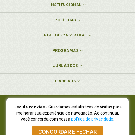
INSTITUCIONAL
POLÍTICAS
BIBLIOTECA VIRTUAL
PROGRAMAS
JURUÁDOCS
LIVREIROS
Uso de cookies
- Guardamos estatísticas de visitas para
Juruá Editora Ltda., CNPJ 77.535.508/0001-19
melhorar sua experiência de navegação. Ao continuar,
Juruá Informática Ltda., CNPJ 01.701.561/0001-80
você concorda com nossa
política de privacidade
.
NOVO ENDEREÇO:
R. Flávio Dallegrave, 7665, São Lourenço |
Curitiba - Paraná - CEP 82210-310
CONCORDAR E FECHAR
Atendimento: (41) 4009-3900
|
Vendas Atacado: (41) 4009-3939
|