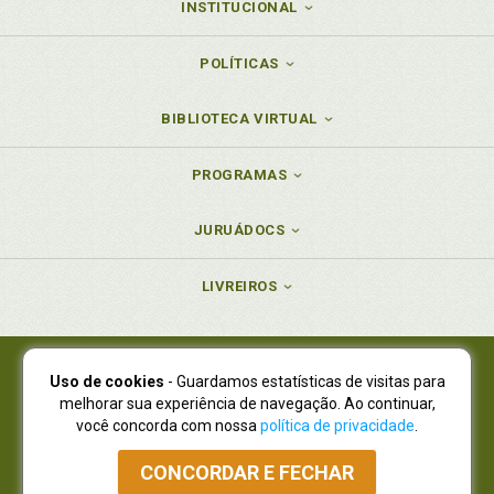
INSTITUCIONAL
POLÍTICAS
BIBLIOTECA VIRTUAL
PROGRAMAS
JURUÁDOCS
LIVREIROS
Uso de cookies
- Guardamos estatísticas de visitas para
Juruá Editora Ltda., CNPJ 77.535.508/0001-19
melhorar sua experiência de navegação. Ao continuar,
Juruá Informática Ltda., CNPJ 01.701.561/0001-80
você concorda com nossa
política de privacidade
.
NOVO ENDEREÇO:
R. Flávio Dallegrave, 7665, São Lourenço |
Curitiba - Paraná - CEP 82210-310
CONCORDAR E FECHAR
Atendimento: (41) 4009-3900
|
Vendas Atacado: (41) 4009-3939
|