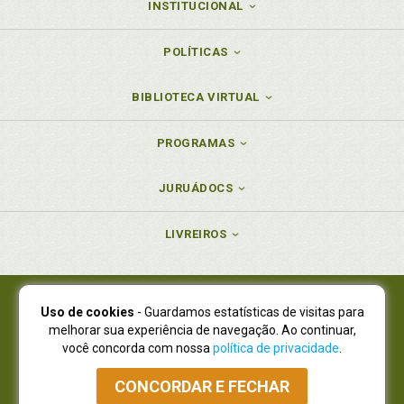
INSTITUCIONAL
POLÍTICAS
BIBLIOTECA VIRTUAL
PROGRAMAS
JURUÁDOCS
LIVREIROS
Uso de cookies
- Guardamos estatísticas de visitas para
Juruá Editora Ltda., CNPJ 77.535.508/0001-19
melhorar sua experiência de navegação. Ao continuar,
Juruá Informática Ltda., CNPJ 01.701.561/0001-80
você concorda com nossa
política de privacidade
.
NOVO ENDEREÇO:
R. Flávio Dallegrave, 7665, São Lourenço |
Curitiba - Paraná - CEP 82210-310
CONCORDAR E FECHAR
Atendimento: (41) 4009-3900
|
Vendas Atacado: (41) 4009-3939
|