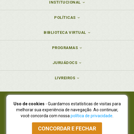
INSTITUCIONAL
POLÍTICAS
BIBLIOTECA VIRTUAL
PROGRAMAS
JURUÁDOCS
LIVREIROS
Uso de cookies
- Guardamos estatísticas de visitas para
Juruá Editora Ltda., CNPJ 77.535.508/0001-19
melhorar sua experiência de navegação. Ao continuar,
Juruá Informática Ltda., CNPJ 01.701.561/0001-80
você concorda com nossa
política de privacidade
.
NOVO ENDEREÇO:
R. Flávio Dallegrave, 7665, São Lourenço |
Curitiba - Paraná - CEP 82210-310
CONCORDAR E FECHAR
Atendimento: (41) 4009-3900
|
Vendas Atacado: (41) 4009-3939
|