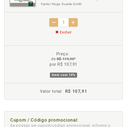
Vyctor Hugo Guaita Grotti
Excluir
Preço:
de
R$ 119,90
*
por R$ 107,91
item com
10%
Valor total:
R$ 107,91
Cupom / Código promocional:
Se possuir um cupom/código promocional, informe-o