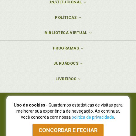
INSTITUCIONAL
POLÍTICAS
BIBLIOTECA VIRTUAL
PROGRAMAS
JURUÁDOCS
LIVREIROS
Uso de cookies
- Guardamos estatísticas de visitas para
Juruá Editora Ltda., CNPJ 77.535.508/0001-19
melhorar sua experiência de navegação. Ao continuar,
Juruá Informática Ltda., CNPJ 01.701.561/0001-80
você concorda com nossa
política de privacidade
.
NOVO ENDEREÇO:
R. Flávio Dallegrave, 7665, São Lourenço |
Curitiba - Paraná - CEP 82210-310
CONCORDAR E FECHAR
Atendimento: (41) 4009-3900
|
Vendas Atacado: (41) 4009-3939
|