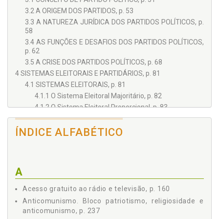
3.2 A ORIGEM DOS PARTIDOS, p. 53
3.3 A NATUREZA JURÍDICA DOS PARTIDOS POLÍTICOS, p.
58
3.4 AS FUNÇÕES E DESAFIOS DOS PARTIDOS POLÍTICOS,
p. 62
3.5 A CRISE DOS PARTIDOS POLÍTICOS, p. 68
4 SISTEMAS ELEITORAIS E PARTIDÁRIOS, p. 81
4.1 SISTEMAS ELEITORAIS, p. 81
4.1.1 O Sistema Eleitoral Majoritário, p. 82
4.1.2 O Sistema Eleitoral Proporcional, p. 83
4.1.3 O Sistema de Voto Distrital, p. 86
4.1.4 O Sistema Eleitoral Misto, p. 87
ÍNDICE ALFABÉTICO
4.2 SISTEMAS PARTIDÁRIOS, p. 87
4.2.1 Sistema de Partido Único (Unipartidário), p. 89
4.2.2 O Sistema Bipartidário, p. 90
A
4.2.3 As Formas do Bipartidarismo Segundo Duverger,
p. 92
Acesso gratuito ao rádio e televisão, p. 160
4.2.4 Sistema Multipartidário, p. 96
Anticomunismo. Bloco patriotismo, religiosidade e
4.3 O HISTÓRICO DOS SISTEMAS ELEITORAL E
anticomunismo, p. 237
PARTIDÁRIO NO BRASIL, p. 98