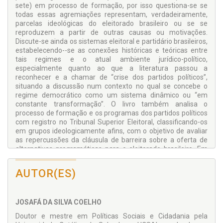
sete) em processo de formação, por isso questiona-se se
todas essas agremiações representam, verdadeiramente,
parcelas ideológicas do eleitorado brasileiro ou se se
reproduzem a partir de outras causas ou motivações.
Discute-se ainda os sistemas eleitoral e partidário brasileiros,
estabelecendo--se as conexões históricas e teóricas entre
tais regimes e o atual ambiente jurídico-político,
especialmente quanto ao que a literatura passou a
reconhecer e a chamar de “crise dos partidos políticos”,
situando a discussão num contexto no qual se concebe o
regime democrático como um sistema dinâmico ou “em
constante transformação”. O livro também analisa o
processo de formação e os programas dos partidos políticos
com registro no Tribunal Superior Eleitoral, classificando-os
em grupos ideologicamente afins, com o objetivo de avaliar
as repercussões da cláusula de barreira sobre a oferta de
alternativas programáticas para o eleitorado brasileiro. Em
geral, a cláusula de desempenho sempre foi concebida como
uma ideia antagônica ao princípio do pluralismo político,
AUTOR(ES)
contudo, o que se pretende demonstrar é que essa regra,
que impõe obstáculos à proliferação dos partidos políticos,
pode representar uma possível solução para o arrefecimento
JOSAFÁ DA SILVA COELHO
da crise dos partidos e da representação política no Brasil,
viabilizando a própria democracia representativa e o legítimo
Doutor e mestre em Políticas Sociais e Cidadania pela
pluripartidarismo, ainda mais quando a cláusula de barreira