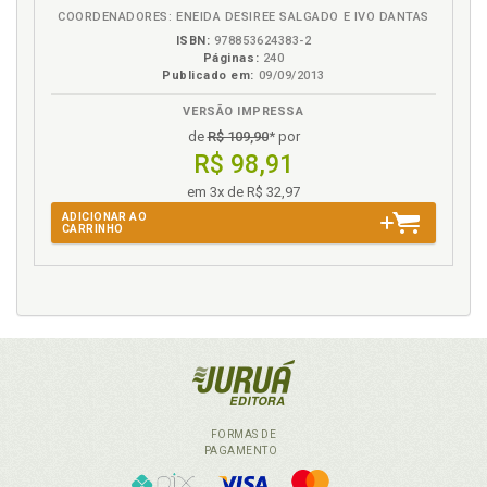
COORDENADORES: ENEIDA DESIREE SALGADO E IVO DANTAS
Natureza jurídica dos partidos políticos, p. 58
ISBN:
978853624383-2
Nova República. Sistemas eleitoral e partidário na
Páginas:
240
Nova República (1985 aos dias de hoje), p. 107
Publicado em:
09/09/2013
VERSÃO IMPRESSA
O
de
R$ 109,90
* por
R$ 98,91
Origem dos partidos, p. 53
em 3x de R$ 32,97
P
ADICIONAR AO
CARRINHO
Partidário. Autonomia partidária, p. 139
Partido Comunista Brasileiro (PCB), p. 210
Partido Comunista do Brasil (PCdoB), p. 196
Partido da Classe Operária (PCO), p. 213
Partido da Mobilização Nacional (PMN), p. 203
Partido da Mulher Brasileira (PMB), p. 228
Partido da Social Democracia Brasileira (PSDB), p.
FORMAS DE
200
PAGAMENTO
Partido Democrático Trabalhista (PDT), p. 188