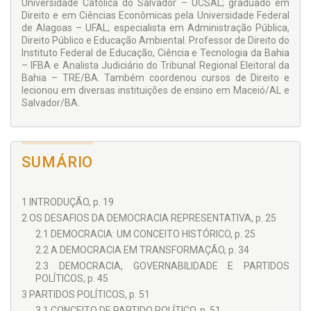
Universidade Católica do Salvador – UCSAL; graduado em
vigente possuir a inteligência jurídica de não obstruir a
Direito e em Ciências Econômicas pela Universidade Federal
criação de novos partidos ou impedir o funcionamento
de Alagoas – UFAL; especialista em Administração Pública,
parlamentar das organizações partidárias já existentes.
Direito Público e Educação Ambiental. Professor de Direito do
Instituto Federal de Educação, Ciência e Tecnologia da Bahia
– IFBA e Analista Judiciário do Tribunal Regional Eleitoral da
Bahia – TRE/BA. Também coordenou cursos de Direito e
lecionou em diversas instituições de ensino em Maceió/AL e
Salvador/BA.
SUMÁRIO
1 INTRODUÇÃO, p. 19
2 OS DESAFIOS DA DEMOCRACIA REPRESENTATIVA, p. 25
2.1 DEMOCRACIA: UM CONCEITO HISTÓRICO, p. 25
2.2 A DEMOCRACIA EM TRANSFORMAÇÃO, p. 34
2.3 DEMOCRACIA, GOVERNABILIDADE E PARTIDOS
POLÍTICOS, p. 45
3 PARTIDOS POLÍTICOS, p. 51
3.1 CONCEITO DE PARTIDO POLÍTICO, p. 51