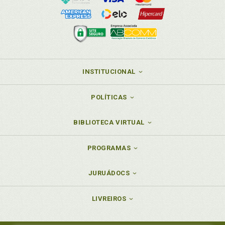
Partido dos Trabalhadores (PT), p. 192
Partido Liberal (PL), p. 219
Partido Novo (NOVO), p. 224
Partido político. Conceito, p. 51
Partido político. Considerações sobre o número de
partidos políticos no Brasil, p. 238
INSTITUCIONAL
Partido político. Crise, p. 68
Partido político. Funções e desafios, p. 62
POLÍTICAS
Partido político. Fundamentos constitucionais dos
partidos políticos, p. 109
BIBLIOTECA VIRTUAL
Partido político. Garantias constitucionais dos
partidos políticos, p. 139
Partido político. Histórico da legislação brasileira
PROGRAMAS
sobre o controle quantitativo de partidos políticos, p.
247
JURUÁDOCS
Partido político. Natureza jurídica, p. 58
Partido político. Origem dos partidos, p. 53
LIVREIROS
Partido político. Posição do STF sobre os controles
quantitativos de partidos políticos, p. 258