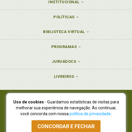
INSTITUCIONAL
POLÍTICAS
BIBLIOTECA VIRTUAL
PROGRAMAS
JURUÁDOCS
LIVREIROS
Uso de cookies
- Guardamos estatísticas de visitas para
Juruá Editora Ltda., CNPJ 77.535.508/0001-19
melhorar sua experiência de navegação. Ao continuar,
Juruá Informática Ltda., CNPJ 01.701.561/0001-80
você concorda com nossa
política de privacidade
.
NOVO ENDEREÇO:
R. Flávio Dallegrave, 7665, São Lourenço |
Curitiba - Paraná - CEP 82210-310
CONCORDAR E FECHAR
Atendimento: (41) 4009-3900
|
Vendas Atacado: (41) 4009-3939
|