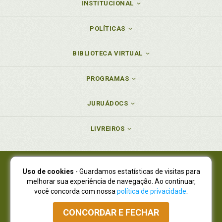
INSTITUCIONAL
POLÍTICAS
BIBLIOTECA VIRTUAL
PROGRAMAS
JURUÁDOCS
LIVREIROS
Uso de cookies
- Guardamos estatísticas de visitas para
Juruá Editora Ltda., CNPJ 77.535.508/0001-19
melhorar sua experiência de navegação. Ao continuar,
Juruá Informática Ltda., CNPJ 01.701.561/0001-80
você concorda com nossa
política de privacidade
.
NOVO ENDEREÇO:
R. Flávio Dallegrave, 7665, São Lourenço |
Curitiba - Paraná - CEP 82210-310
CONCORDAR E FECHAR
Atendimento: (41) 4009-3900
|
Vendas Atacado: (41) 4009-3939
|