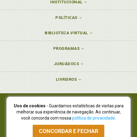
INSTITUCIONAL
POLÍTICAS
BIBLIOTECA VIRTUAL
PROGRAMAS
JURUÁDOCS
LIVREIROS
Uso de cookies
- Guardamos estatísticas de visitas para
Juruá Editora Ltda., CNPJ 77.535.508/0001-19
melhorar sua experiência de navegação. Ao continuar,
Juruá Informática Ltda., CNPJ 01.701.561/0001-80
você concorda com nossa
política de privacidade
.
NOVO ENDEREÇO:
R. Flávio Dallegrave, 7665, São Lourenço |
Curitiba - Paraná - CEP 82210-310
CONCORDAR E FECHAR
Atendimento: (41) 4009-3900
|
Vendas Atacado: (41) 4009-3939
|