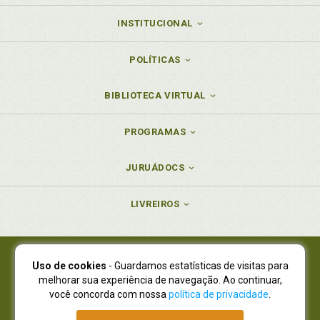
INSTITUCIONAL
POLÍTICAS
BIBLIOTECA VIRTUAL
PROGRAMAS
JURUÁDOCS
LIVREIROS
Uso de cookies
- Guardamos estatísticas de visitas para
Juruá Editora Ltda., CNPJ 77.535.508/0001-19
melhorar sua experiência de navegação. Ao continuar,
Juruá Informática Ltda., CNPJ 01.701.561/0001-80
você concorda com nossa
política de privacidade
.
NOVO ENDEREÇO:
R. Flávio Dallegrave, 7665, São Lourenço |
Curitiba - Paraná - CEP 82210-310