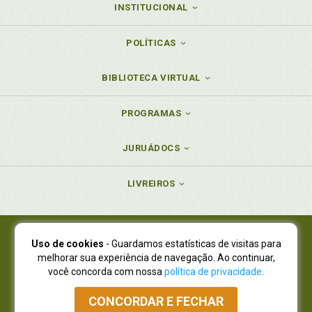
INSTITUCIONAL
POLÍTICAS
BIBLIOTECA VIRTUAL
PROGRAMAS
JURUÁDOCS
LIVREIROS
Uso de cookies
- Guardamos estatísticas de visitas para
Juruá Editora Ltda., CNPJ 77.535.508/0001-19
melhorar sua experiência de navegação. Ao continuar,
Juruá Informática Ltda., CNPJ 01.701.561/0001-80
você concorda com nossa
política de privacidade
.
NOVO ENDEREÇO:
R. Flávio Dallegrave, 7665, São Lourenço |
Curitiba - Paraná - CEP 82210-310
CONCORDAR E FECHAR
Atendimento: (41) 4009-3900
|
Vendas Atacado: (41) 4009-3939
|