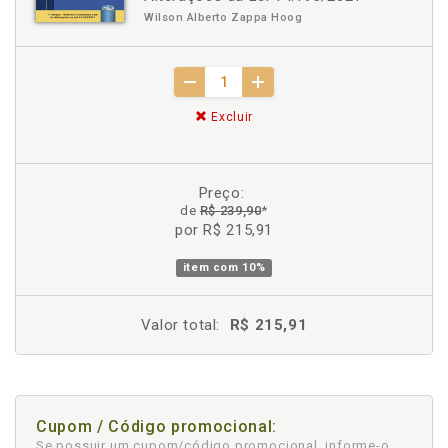
Wilson Alberto Zappa Hoog
Excluir
Preço:
de
R$ 239,90
*
por R$ 215,91
item com
10%
Valor total:
R$ 215,91
Cupom / Código promocional:
Se possuir um cupom/código promocional, informe-o