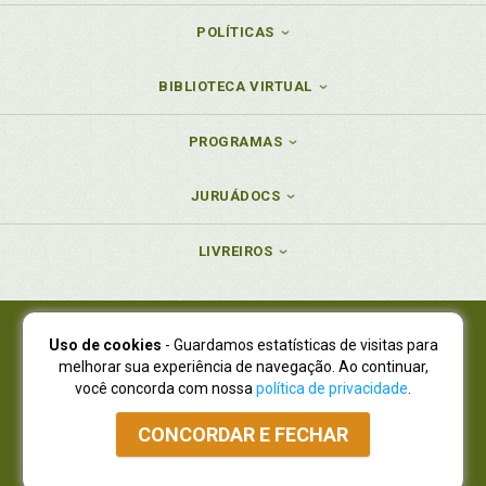
POLÍTICAS
BIBLIOTECA VIRTUAL
PROGRAMAS
JURUÁDOCS
LIVREIROS
Uso de cookies
- Guardamos estatísticas de visitas para
Juruá Editora Ltda., CNPJ 77.535.508/0001-19
melhorar sua experiência de navegação. Ao continuar,
Juruá Informática Ltda., CNPJ 01.701.561/0001-80
você concorda com nossa
política de privacidade
.
NOVO ENDEREÇO:
R. Flávio Dallegrave, 7665, São Lourenço |
Curitiba - Paraná - CEP 82210-310
CONCORDAR E FECHAR
Atendimento: (41) 4009-3900
|
Vendas Atacado: (41) 4009-3939
|
Atendimento via Whatsapp
NÃO DISPOMOS MAIS DE SHOWROOW