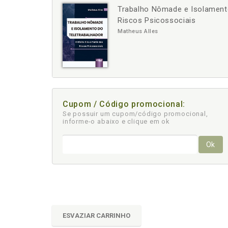
Trabalho Nômade e Isolamento 
-
+
Riscos Psicossociais
Matheus Alles
Cupom / Código promocional:
Se possuir um cupom/código promocional,
informe-o abaixo e clique em ok
Ok
ESVAZIAR CARRINHO