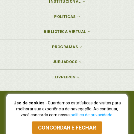
INSTITUCIONAL
POLÍTICAS
BIBLIOTECA VIRTUAL
PROGRAMAS
JURUÁDOCS
LIVREIROS
Uso de cookies
- Guardamos estatísticas de visitas para
Juruá Editora Ltda., CNPJ 77.535.508/0001-19
melhorar sua experiência de navegação. Ao continuar,
Juruá Informática Ltda., CNPJ 01.701.561/0001-80
você concorda com nossa
política de privacidade
.
NOVO ENDEREÇO:
R. Flávio Dallegrave, 7665, São Lourenço |
Curitiba - Paraná - CEP 82210-310
CONCORDAR E FECHAR
Atendimento: (41) 4009-3900
|
Vendas Atacado: (41) 4009-3939
|