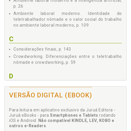
Ambiente laboral moderno e a inteligência artificial,
p. 26
Ambiente laboral moderno. Identidade do
teletrabalhador nômade e o valor social do trabalho
no ambiente laboral moderno, p. 109
C
Considerações finais, p. 143
Crowdworking. Diferenciações entre o teletrabalho
nômade e crowdworking, p. 59
D
Desafios do teletrabalho nômade, p. 63
Diferenciações entre o teletrabalho nômade e
VERSÃO DIGITAL (EBOOK)
crowdworking, p. 59
Para leitura em aplicativo exclusivo da Juruá Editora -
E
Juruá eBooks - para
Smartphones e Tablets
rodando
iOS e Android.
Não compatível KINDLE, LEV, KOBO e
Ecossistema laboral moderno e indústria 4.0, p. 15
outros e-Readers
.
Efeito silo, p. 91