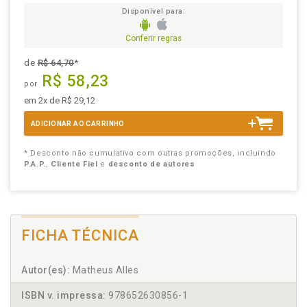
Disponível para:
Conferir regras
de
R$ 64,70
*
R$ 58,23
por
em 2x de R$ 29,12
ADICIONAR AO CARRINHO
* Desconto não cumulativo com outras promoções, incluindo
P.A.P.
,
Cliente Fiel
e
desconto de autores
FICHA TÉCNICA
Autor(es):
Matheus Alles
ISBN v. impressa:
978652630856-1