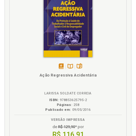
disponível
Disponível
páginas
Ação Regressiva Acidentária
em
na
eBook
B.V.
LARISSA SOLDATE CORREIA
ISBN:
978853625795-2
Páginas:
258
Publicado em:
09/05/2016
VERSÃO IMPRESSA
de
R$ 129,90
* por
R$ 116,91