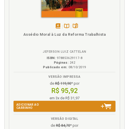
disponível
Disponível
páginas
Assédio Moral à Luz da Reforma Trabalhista
em
na
eBook
B.V.
JEFERSON LUIZ CATTELAN
ISBN:
978853629117-8
Páginas:
242
Publicado em:
08/10/2019
VERSÃO IMPRESSA
de
R$ 119,90
* por
R$ 95,92
em 3x de R$ 31,97
ADICIONAR AO
CARRINHO
VERSÃO DIGITAL
de
R$ 84,70
* por