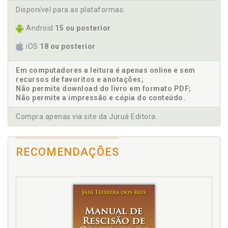
Disponível para as plataformas:
Efeito silo na indústria 4.0 e no teletrabalho nômade,
p. 97
Android
15 ou posterior
Efeito silo. Reflexos jurídicos do efeito silo, p. 101
iOS
18 ou posterior
F
Em computadores a leitura é apenas online e sem
Fraternidade. Ambiente laboral do teletrabalhador
recursos de favoritos e anotações;
nômade sob o enfoque da fraternidade, p. 127
Não permite download do livro em formato PDF;
Não permite a impressão e cópia do conteúdo.
I
Compra apenas via site da Juruá Editora.
Identidade do teletrabalhador nômade e o valor
social do trabalho no ambiente laboral moderno, p.
109
RECOMENDAÇÕES
Indústria 4.0 e o ecossistema laboral moderno, p. 15
Indústria 4.0. Efeito silo na indústria 4.0 e no
teletrabalho nômade, p. 97
Indústria 4.0. Organização do trabalho na indústria
4.0, p. 20
Inteligência artificial. Ambiente laboral moderno e a