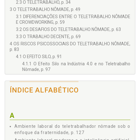
2.3 O TELETRABALHO, p. 34
3 O TELETRABALHO NÔMADE, p. 49
3.1 DIFERENCIAÇÕES ENTRE O TELETRABALHO NÔMADE
E CROWDWORKING, p. 59
3.2 OS DESAFIOS DO TELETRABALHO NÔMADE, p. 63
3.3 O TRABALHO DECENTE, p. 69
4 OS RISCOS PSICOSSOCIAIS DO TELETRABALHO NÔMADE,
p. 83
4.1 O EFEITO SILO, p. 91
4.1.1 O Efeito Silo na Indústria 4.0 e no Teletrabalho
Nômade, p. 97
4.1.2 Os Reflexos Jurídicos do Efeito Silo, p. 101
5 A IDENTIDADE DO TELETRABALHADOR NÔMADE E O
ÍNDICE ALFABÉTICO
VALOR SOCIAL DO TRABALHO NO AMBIENTE LABORAL
MODERNO, p. 109
5.1 O VALOR SOCIAL DO TRABALHO NO ORDENAMENTO
JURÍDICO PÁTRIO, p. 118
A
5.2 O AMBIENTE LABORAL DO TELETRABALHADOR
NÔMADE SOB O ENFOQUE DA FRATERNIDADE, p. 127
Ambiente laboral do teletrabalhador nômade sob o
6 CONSIDERAÇÕES FINAIS, p. 143
enfoque da fraternidade, p. 127
REFERÊNCIAS, p. 147