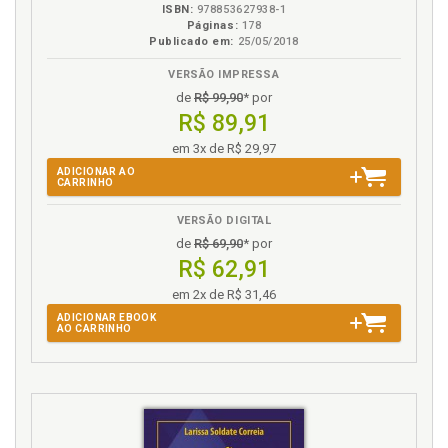
ISBN:
978853627938-1
Valor social do trabalho. Identidade do
Páginas:
178
Publicado em:
25/05/2018
teletrabalhador nômade e o valor social do trabalho
no ambiente laboral moderno, p. 109
VERSÃO IMPRESSA
Valor social do trabalho no ordenamento jurídico
de
R$ 99,90
* por
pátrio, p. 118
R$ 89,91
em 3x de R$ 29,97
ADICIONAR AO
CARRINHO
VERSÃO DIGITAL
de
R$ 69,90
* por
R$ 62,91
em 2x de R$ 31,46
ADICIONAR EBOOK
AO CARRINHO