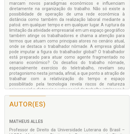
marcam novos paradigmas econômicos e influenciam
diretamente na organização do trabalho. Não só existe a
possibilidade de operação de uma rede econômica à
distância como também da realização laboral mediante a
patoá: em qualquer tempo e em qualquer lugar. A ruptura da
limitação da atividade empresarial em um espaço geográfico
também atinge os trabalhadores e chama a atenção para
termos que atuam como principais atores no cenário atual,
onde se destaca o trabalhador nômade. A empresa global
pode imputar a figura do trabalhador global? O trabalhador
está preparado para atuar como agente fragmentado no
cenario econômico? Os desafios do trabalho nômade,
especialmente exercício do teletrabalho, revelam seu
protagonismo nesta jornada, afinal, a que ponto a atração de
trabalhar com a relativização do tempo e espaço
possibilitado pela tecnologia revela riscos de natureza
psicossocial e distancia o valor social do trabalho intrínseco à
dignidade humana? Essas perguntas são objetos de
discussão deste livro, com ênfase na preservação da
AUTOR(ES)
essência humana do trabalho, a partir de uma visão
colaborativa frente aos desafios trazidos pelo ambiente
laboral virtualizado.
MATHEUS ALLES
Professor de Direito da Universidade Luterana do Brasil –