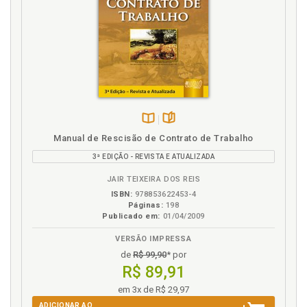
inteligência artificial, p. 26
Introdução, p. 11
O
Ordenamento jurídico pátrio. Valor social do
trabalho, p. 118
Organização do trabalho na indústria 4.0, p. 20
Disponível
páginas
P
Manual de Rescisão de Contrato de Trabalho
na
3ª EDIÇÃO - REVISTA E ATUALIZADA
B.V.
Psicossocial. Riscos psicossociais do teletrabalho
nômade, p. 83
JAIR TEIXEIRA DOS REIS
ISBN:
978853622453-4
Páginas:
198
R
Publicado em:
01/04/2009
Referências, p. 147
VERSÃO IMPRESSA
Reflexos jurídicos do efeito silo, p. 101
de
R$ 99,90
* por
Riscos psicossociais do teletrabalho nômade, p. 83
R$ 89,91
em 3x de R$ 29,97
T
ADICIONAR AO