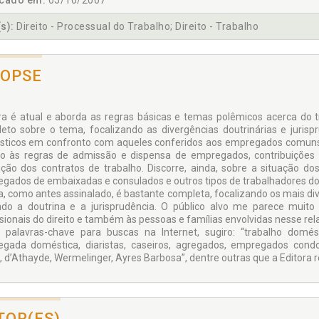
icado em:
05/10/2007
s):
Direito - Processual do Trabalho; Direito - Trabalho
NOPSE
ra é atual e aborda as regras básicas e temas polêmicos acerca do
eto sobre o tema, focalizando as divergências doutrinárias e juris
ticos em confronto com aqueles conferidos aos empregados comuns s
o às regras de admissão e dispensa de empregados, contribuições p
ção dos contratos de trabalho. Discorre, ainda, sobre a situação do
gados de embaixadas e consulados e outros tipos de trabalhadores do
a, como antes assinalado, é bastante completa, focalizando os mais di
do a doutrina e a jurisprudência. O público alvo me parece mui
ssionais do direito e também às pessoas e famílias envolvidas nesse rel
palavras-chave para buscas na Internet, sugiro: “trabalho domé
gada doméstica, diaristas, caseiros, agregados, empregados condom
, d’Athayde, Wermelinger, Ayres Barbosa”, dentre outras que a Editora
TOR(ES)