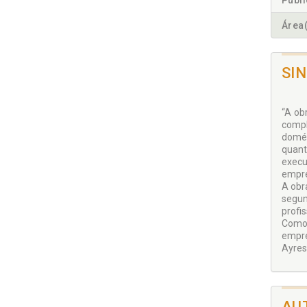
Publ
Área(
SI
“A ob
compl
domés
quant
execu
empre
A obr
segun
profi
Como 
empre
Ayres
AU