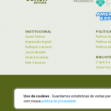
Con
PAGAMENTO
7.
Con
7.
Con
7.
Con
7.
Con
8 - 
INSTITUCIONAL
POLÍTIC
Con
8.
Quem Somos
Política d
8.
Con
Impressão Digital
Política 
8.
Co
Publique Conosco
Política d
8.
Con
Juruá eBooks
8.5
Co
BIBLIOT
Onde Encontrar
8.
O que é a 
Con
Fale Conosco
9 - A
Como Fun
Co
9.
Con
9.
Con
9.
Con
9.
9.
Uso de cookies
- Guardamos estatísticas de visitas pa
NOVO EN
D
9.
com nossa
política de privacidade
.
Atendimen
9.
Dad