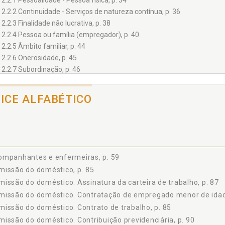
2.2.1 Pessoalidade - Pessoa física, p. 34
2.2.2 Continuidade - Serviços de natureza contínua, p. 36
2.2.3 Finalidade não lucrativa, p. 38
2.2.4 Pessoa ou família (empregador), p. 40
2.2.5 Âmbito familiar, p. 44
2.2.6 Onerosidade, p. 45
2.2.7 Subordinação, p. 46
3 O problema da substitutividade, p. 47
 Diaristas, p. 48
DICE ALFABÉTICO
5 Empregados de casas de veraneio e sítios de lazer, p. 53
6 Motoristas particulares, p. 57
7 Acompanhantes e enfermeiras, p. 59
8 Guarda - Vigilância em residências, ruas ou em condomínios, p. 63
9 A situação dos familiares do empregado doméstico que com ele resid
ompanhantes e enfermeiras, p. 59
10 Trabalho a domicílio, p. 67
issão do doméstico, p. 85
11 Comodatário, p. 68
issão do doméstico. Assinatura da carteira de trabalho, p. 87
12 Empregados de condomínio, p. 69
missão do doméstico. Contratação de empregado menor de idad
13 Empregados de clubes recreativos e esportivos e entidades filantrópic
issão do doméstico. Contrato de trabalho, p. 85
14 Agregados, p. 72
15 Relação de emprego doméstico entre parentes, p. 73
issão do doméstico. Contribuição previdenciária, p. 90