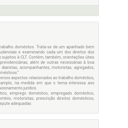
 trabalho doméstico. Trata-se de um apanhado bem
prudenciais e examinando cada um dos direitos dos
ujeitos à CLT. Contém, também, orientações úteis
revidenciárias, além de outras necessárias à boa
s diaristas, acompanhantes, motoristas, agregados,
mésticos.”
versos aspectos relacionados ao trabalho doméstico,
to amplo, na medida em que o tema interessa aos
acionamento jurídico.
stico, emprego doméstico, empregado doméstico,
ínio, motoristas, prescrição direitos domésticos,
 repute adequadas.