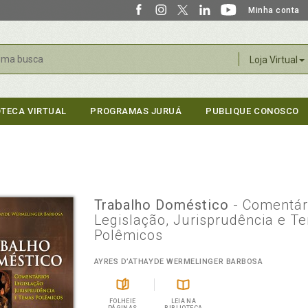
Minha conta
r
Loja Virtual
OTECA VIRTUAL
PROGRAMAS JURUÁ
PUBLIQUE CONOSCO
Trabalho Doméstico
- Comentár
Legislação, Jurisprudência e T
Polêmicos
AYRES D’ATHAYDE WERMELINGER BARBOSA
FOLHEIE
LEIA NA