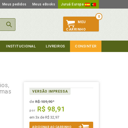
Meus pedidos
Meus eBooks
Juruá Europa
0
MEU
CARRINHO
INSTITUCIONAL
LIVREIROS
CONSINTER
ios,
emas
VERSÃO IMPRESSA
de
R$ 109,90
*
R$ 98,91
por
em 3x de R$ 32,97
ADICIONAR AO CARRINHO