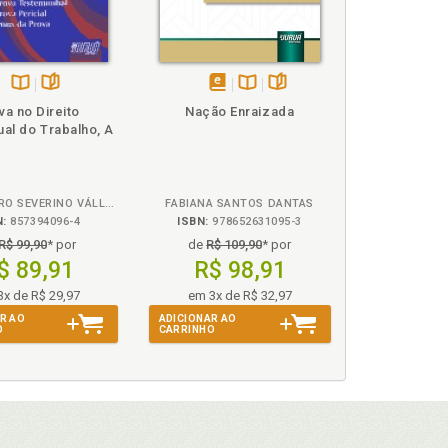
25
dispondo sobre o trabalho doméstico, p. 199
Disponível
páginas
disponível
Disponível
páginas
va no Direito
Nação Enraizada
na
em
na
al do Trabalho, A
B.V.
eBook
B.V.
er, p. 53
ALESSANDRO SEVERINO VÁLLER ZENNI
FABIANA SANTOS DANTAS
N:
857394096-4
ISBN:
978652631095-3
R$ 99,90
* por
de
R$ 109,90
* por
$ 89,91
R$ 98,91
e no concubinato, p. 74
3x de R$ 29,97
em 3x de R$ 32,97
ntidades filantrópicas, p. 71
R AO
ADICIONAR AO
ntidades filantrópicas, p. 71
O
CARRINHO