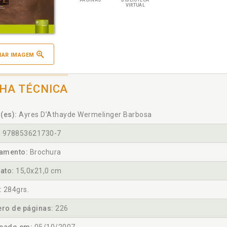
PÁGINAS
BIBLIOTECA
VIRTUAL
IAR IMAGEM
CHA TÉCNICA
(es):
Ayres D’Athayde Wermelinger Barbosa
:
978853621730-7
amento:
Brochura
ato:
15,0x21,0 cm
:
284grs.
ro de páginas:
226