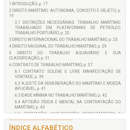
1 INTRODUÇÃO, p. 17
2 DIREITO MARÍTIMO: AUTONOMIA, CONCEITO E OBJETO, p.
19
2.1 DISTINÇÕES NECESSÁRIAS. TRABALHO MARÍTIMO.
TRABALHADO EM PLATAFORMAS DE PETRÓLEO.
TRABALHO PORTUÁRIO, p. 20
3 DIREITO INTERNACIONAL DO TRABALHO MARÍTIMO, p. 23
4 DIREITO NACIONAL DO TRABALHO MARÍTIMO, p. 29
5 DIREITO DO TRABALHO AQUAVIÁRIO E SUA
CLASSIFICAÇÃO, p. 31
6 CONTRATO DE TRABALHO MARÍTIMO, p. 37
6.1 CONTRATO SOLENE E LIVRE MANIFESTAÇÃO DE
VONTADE, p. 39
6.2 AJUSTE DA REMUNERAÇÃO DO MARÍTIMO E MOEDA
APLICÁVEL, p. 41
6.3 IDADE MÍNIMA NO TRABALHO MARÍTIMO, p. 42
6.4 APTIDÃO FÍSICA E MENTAL NA CONTRATAÇÃO DO
MARÍTIMO, p. 43
6.5 FORMAÇÃO, QUALIFICAÇÃO, RECRUTAMENTO E
COLOCAÇÃO PROFISSIONAL DO MARÍTIMO, p. 45
7 DURAÇÃO DO CONTRATO DE TRABALHO MARÍTIMO, p. 47
ÍNDICE ALFABÉTICO