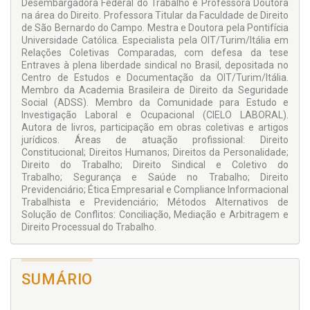
Desembargadora Federal do Trabalho e Professora Doutora
devidas em razão da contratação do trabalhador. Foi
na área do Direito. Professora Titular da Faculdade de Direito
analisada, de forma aprofundada, de acordo com os mais
de São Bernardo do Campo. Mestra e Doutora pela Pontifícia
recentes precedentes jurisprudenciais, a responsabilidade no
Universidade Católica. Especialista pela OIT/Turim/Itália em
contrato de trabalho marítimo, o meio ambiente do trabalho
Relações Coletivas Comparadas, com defesa da tese
e o direito sindical aplicável.
Entraves à plena liberdade sindical no Brasil, depositada no
Centro de Estudos e Documentação da OIT/Turim/Itália.
Em suma, a obra procurou abordar todos os temas mais
Membro da Academia Brasileira de Direito da Seguridade
relevantes para um estudo aprofundado sobre o Direito do
Social (ADSS). Membro da Comunidade para Estudo e
Trabalho do Marítimo, tanto para os profissionais da área
Investigação Laboral e Ocupacional (CIELO LABORAL).
como para estudantes e candidatos a concursos públicos.
Autora de livros, participação em obras coletivas e artigos
jurídicos. Áreas de atuação profissional: Direito
Constitucional; Direitos Humanos; Direitos da Personalidade;
Direito do Trabalho; Direito Sindical e Coletivo do
Trabalho; Segurança e Saúde no Trabalho; Direito
Previdenciário; Ética Empresarial e Compliance Informacional
Trabalhista e Previdenciário; Métodos Alternativos de
Solução de Conflitos: Conciliação, Mediação e Arbitragem e
Direito Processual do Trabalho.
SUMÁRIO