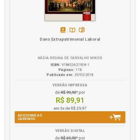
Falsa autonomia, p. 211
G
Gestão do trabalho, p. 179
disponível
Disponível
páginas
Dano Extrapatrimonial Laboral
Grupo social. Motoristas de aplicativo enquanto
em
na
grupo social, p. 138
eBook
B.V.
NÁDIA REGINA DE CARVALHO MIKOS
H
ISBN:
978853627938-1
Páginas:
178
Hierarquia, p. 191
Publicado em:
25/05/2018
VERSÃO IMPRESSA
I
de
R$ 99,90
* por
R$ 89,91
Incentivismo, p. 152
Indícios de subordinação, p. 183
em 3x de R$ 29,97
Introdução, p. 13
ADICIONAR AO
CARRINHO
L
VERSÃO DIGITAL
de
R$ 69,90
* por