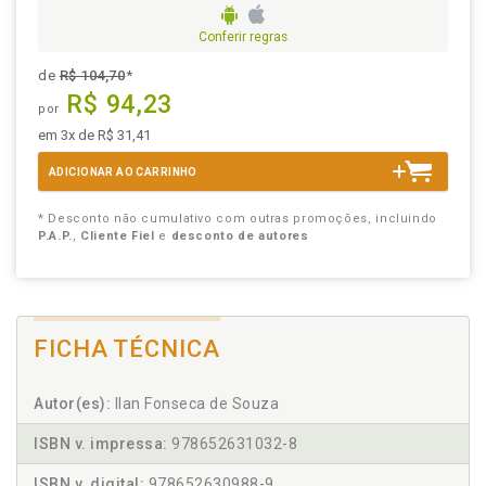
Conferir regras
de
R$ 104,70
*
R$ 94,23
por
em 3x de R$ 31,41
ADICIONAR AO CARRINHO
* Desconto não cumulativo com outras promoções, incluindo
P.A.P.
,
Cliente Fiel
e
desconto de autores
FICHA TÉCNICA
Autor(es):
Ilan Fonseca de Souza
ISBN v. impressa:
978652631032-8
ISBN v. digital:
978652630988-9