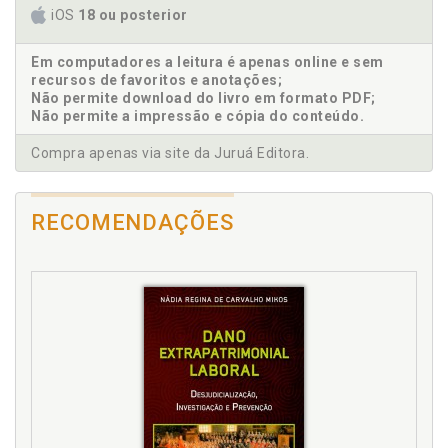
D
iOS
18 ou posterior
Desempenho. Avaliação, aceitação e desempenho,
p. 86
Em computadores a leitura é apenas online e sem
recursos de favoritos e anotações;
Desproteção. Riscos da desproteção e perspectivas,
Não permite download do livro em formato PDF;
p. 232
Não permite a impressão e cópia do conteúdo.
Dicas e mentorias: disciplinando o motorista, p. 76
Dirigindo Uber: etnografia de um motorista de APP,
Compra apenas via site da Juruá Editora.
p. 19
E
RECOMENDAÇÕES
Entrando na pista, p. 51
Entrevistas, p. 112
Estelionato, p. 167
Etnografia. Dirigindo Uber: etnografia de um
motorista de APP, p. 19
Etnografia. Subordinação jurídica a partir da
etnografia, p. 137
F