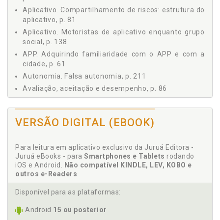
3.2.6 Obscurantismo, p. 176
Aplicativo. Compartilhamento de riscos: estrutura do
3.3 GESTÃO DO TRABALHO, p. 179
aplicativo, p. 81
3.4 INDÍCIOS DE SUBORDINAÇÃO, p. 183
Aplicativo. Motoristas de aplicativo enquanto grupo
3.4.1 Poder Regulamentar, p. 185
social, p. 138
3.4.2 Hierarquia, p. 191
APP. Adquirindo familiaridade com o APP e com a
cidade, p. 61
3.4.3 Supervisão, p. 200
3.4.4 Punição, p. 206
Autonomia. Falsa autonomia, p. 211
3.4.5 Falsa Autonomia, p. 211
Avaliação, aceitação e desempenho, p. 86
3.5 SUBORDINAÇÃO NO CAPITALISMO DE PLATAFORMA,
p. 222
C
3.6 RISCOS DA DESPROTEÇÃO E PERSPECTIVAS, p. 232
VERSÃO DIGITAL (EBOOK)
Capitalismo. Subordinação no capitalismo de
CONCLUSÃO, p. 251
plataforma, p. 222
REFERÊNCIAS, p. 257
Para leitura em aplicativo exclusivo da Juruá Editora -
Compartilhamento de riscos, p. 171
Juruá eBooks - para
Smartphones e Tablets
rodando
Compartilhamento de riscos: estrutura do aplicativo,
iOS e Android.
Não compatível KINDLE, LEV, KOBO e
p. 81
outros e-Readers
.
Conclusão, p. 251
Disponível para as plataformas:
Contrato em pedaços, p. 42
Android
15 ou posterior