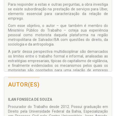
Para responder a estas e outras perguntas, a obra investiga
se existe subordinação na prestação de serviços para Uber,
elemento essencial para caracterização da relação de
emprego.
Com esse objetivo, o autor – que também é membro do
Ministério Público do Trabalho – coteja sua experiência
pessoal como motorista daquela plataforma na região
metropolitana de Salvador/BA com questões do direito, da
sociologia e da antropologia.
A partir dessa perspectiva multidisciplinar são demarcados
os limites entre o trabalho formal e informal, analisadas as
estratégias empresariais, típicas do capitalismo de vigilância,
e finalmente evidenciados os mecanismos pelos quais os
motoristas são cooptados para uma relação de emprego
escamoteada, caracterizada pela precarização de direitos.
Assim, o livro demonstra como a Uber faz uso sistemático da
AUTOR(ES)
tecnologia para estruturar um modelo de subordinação sob
nova roupagem, mas com as mesmas premissas, que não
deixa de enquadrar o trabalho realizado por seus motoristas
ILAN FONSECA DE SOUZA
como típica relação de emprego.
Procurador do Trabalho desde 2012. Possui graduação em
Direito pela Universidade Federal da Bahia, Especialização