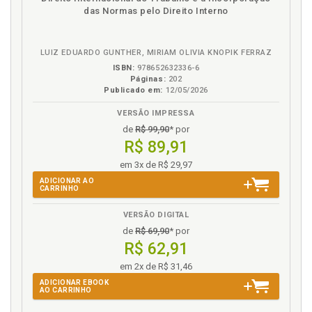
Obscurantismo, p. 176
em
na
das Normas pelo Direito Interno
eBook
B.V.
P
LUIZ EDUARDO GUNTHER, MIRIAM OLIVIA KNOPIK FERRAZ
Pedagogismo, p. 165
ISBN:
978652632336-6
Perspectiva. Riscos da desproteção e perspectivas,
Páginas:
202
Publicado em:
12/05/2026
p. 232
Pesquisa. Achados da pesquisa, p. 149
VERSÃO IMPRESSA
Pesquisa. Números da pesquisa, p. 126
de
R$ 99,90
* por
R$ 89,91
Plataforma. Subordinação no capitalismo de
plataforma, p. 222
em 3x de R$ 29,97
Poder regulamentar, p. 185
ADICIONAR AO
CARRINHO
Ponto de encontro, p. 99
Punição, p. 206
VERSÃO DIGITAL
de
R$ 69,90
* por
R
R$ 62,91
em 2x de R$ 31,46
Referências, p. 257
ADICIONAR EBOOK
Risco ocupacional. Outros riscos ocupacionais, p. 92
AO CARRINHO
Risco. Compartilhamento de riscos, p. 171