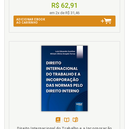
Lista de abreviaturas, p. 9
R$ 62,91
Login, p. 45
em 2x de R$ 31,46
M
ADICIONAR EBOOK
AO CARRINHO
Medo e riscos no trabalho por aplicativo, p. 72
Mentoria. Dicas e mentorias: disciplinando o
motorista, p. 76
Motorista de APP. Dirigindo Uber: etnografia de um
motorista de APP, p. 19
Motorista. Dicas e mentorias: disciplinando o
motorista, p. 76
Motoristas de aplicativo enquanto grupo social, p.
138
N
Números da pesquisa, p. 126
O
disponível
Disponível
páginas
Direito Internacional do Trabalho e a Incorporação