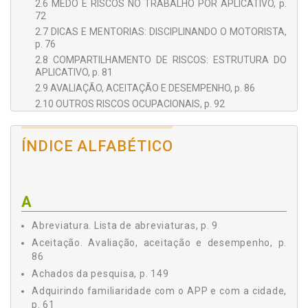
2.6 MEDO E RISCOS NO TRABALHO POR APLICATIVO, p.
72
2.7 DICAS E MENTORIAS: DISCIPLINANDO O MOTORISTA,
p. 76
2.8 COMPARTILHAMENTO DE RISCOS: ESTRUTURA DO
APLICATIVO, p. 81
2.9 AVALIAÇÃO, ACEITAÇÃO E DESEMPENHO, p. 86
2.10 OUTROS RISCOS OCUPACIONAIS, p. 92
2.11 NO PONTO DE ENCONTRO, p. 99
2.12 ENTREVISTAS, p. 112
ÍNDICE ALFABÉTICO
2.13 NÚMEROS DA PESQUISA, p. 126
3 SUBORDINAÇÃO JURÍDICA A PARTIR DA ETNOGRAFIA, p.
137
3.1 MOTORISTAS DE APLICATIVO ENQUANTO GRUPO
A
SOCIAL, p. 138
3.2 ACHADOS DA PESQUISA, p. 149
Abreviatura. Lista de abreviaturas, p. 9
3.2.1 Incentivismo, p. 152
Aceitação. Avaliação, aceitação e desempenho, p.
3.2.2 Tarefismo, p. 159
86
3.2.3 Pedagogismo, p. 165
Achados da pesquisa, p. 149
3.2.4 Estelionato, p. 167
Adquirindo familiaridade com o APP e com a cidade,
3.2.5 Compartilhamento de Riscos, p. 171
p. 61