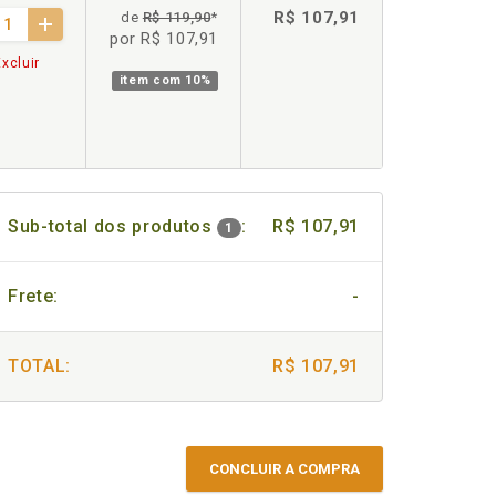
R$ 107,91
de
R$ 119,90
*
por R$ 107,91
xcluir
item com
10%
Sub-total dos produtos
:
R$ 107,91
1
Frete:
-
TOTAL:
R$ 107,91
CONCLUIR A COMPRA