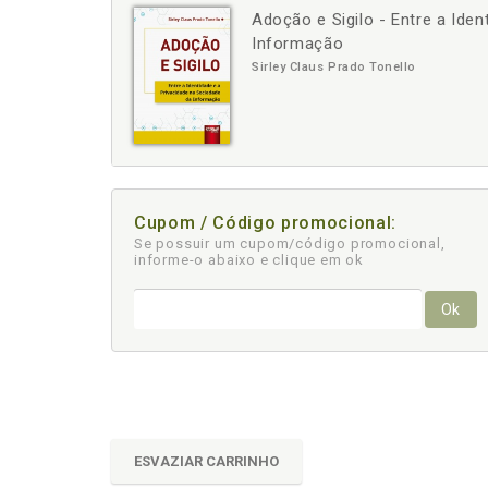
Adoção e Sigilo - Entre a Ide
-
+
Informação
Sirley Claus Prado Tonello
Cupom / Código promocional:
Se possuir um cupom/código promocional,
informe-o abaixo e clique em ok
Ok
ESVAZIAR CARRINHO