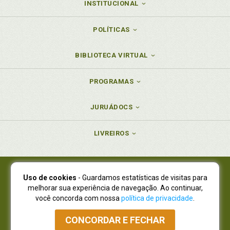
INSTITUCIONAL
POLÍTICAS
BIBLIOTECA VIRTUAL
PROGRAMAS
JURUÁDOCS
LIVREIROS
Uso de cookies
- Guardamos estatísticas de visitas para
Juruá Editora Ltda., CNPJ 77.535.508/0001-19
melhorar sua experiência de navegação. Ao continuar,
Juruá Informática Ltda., CNPJ 01.701.561/0001-80
você concorda com nossa
política de privacidade
.
NOVO ENDEREÇO:
R. Flávio Dallegrave, 7665, São Lourenço |
Curitiba - Paraná - CEP 82210-310
CONCORDAR E FECHAR
Atendimento: (41) 4009-3900
|
Vendas Atacado: (41) 4009-3939
|