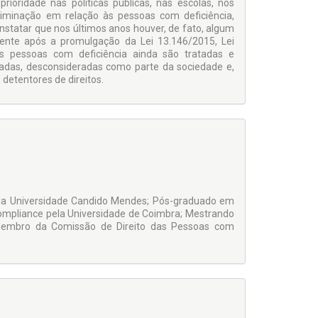
ioridade nas políticas públicas, nas escolas, nos
riminação em relação às pessoas com deficiência,
statar que nos últimos anos houver, de fato, algum
mente após a promulgação da Lei 13.146/2015, Lei
as pessoas com deficiência ainda são tratadas e
zadas, desconsideradas como parte da sociedade e,
detentores de direitos.
pela Universidade Candido Mendes; Pós-graduado em
ompliance pela Universidade de Coimbra; Mestrando
; Membro da Comissão de Direito das Pessoas com