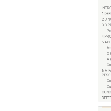
INTRO
1 DEF
2 O N
3 O 
Pr
4 PRO
5 APO
At
O 
A 
Ca
6 A 
PESSO
Co
Cu
CONCL
REFER
ANEXO
CO