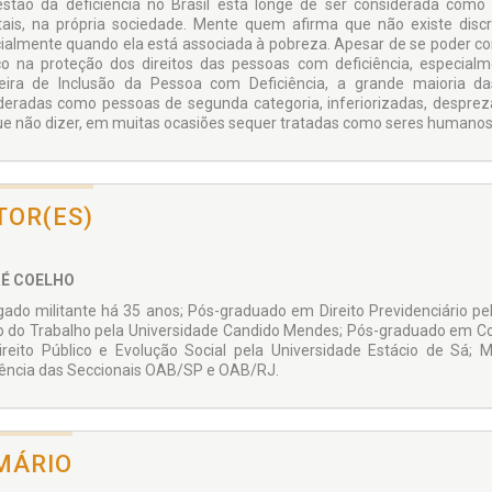
stão da deficiência no Brasil está longe de ser considerada como pr
tais, na própria sociedade. Mente quem afirma que não existe disc
ialmente quando ela está associada à pobreza. Apesar de se poder con
o na proteção dos direitos das pessoas com deficiência, especial
leira de Inclusão da Pessoa com Deficiência, a grande maioria d
deradas como pessoas de segunda categoria, inferiorizadas, despre
ue não dizer, em muitas ocasiões sequer tratadas como seres humanos 
TOR(ES)
É COELHO
ado militante há 35 anos; Pós-graduado em Direito Previdenciário 
to do Trabalho pela Universidade Candido Mendes; Pós-graduado em C
reito Público e Evolução Social pela Universidade Estácio de Sá
iência das Seccionais OAB/SP e OAB/RJ.
MÁRIO