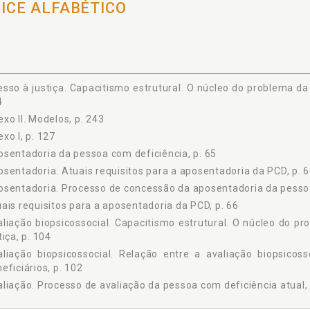
DICE ALFABÉTICO
OTOCOLO FACULTATIVO À CONVENÇÃO SOBRE OS DIREITOS DAS PESSO
NVENÇÃO INTERAMERICANA PARA A ELIMINAÇÃO DE TODAS AS F
RTADORAS DE DEFICIÊNCIA, p. 167
CRETO N° 3.956, DE 8 DE OUTUBRO DE 2001, p. 175
CLARAÇÃO DE DIREITOS DAS PESSOAS DEFICIENTES - 1975 (RESOLUÇÃO
CRETO N° 129, DE 22 DE MAIO DE 1991, p. 181
sso à justiça. Capacitismo estrutural. O núcleo do problema da a
4
CRETO N° 5.296, DE 2 DE DEZEMBRO DE 2004, p. 183
xo II. Modelos, p. 243
I Nº 13.345, DE 10 DE OUTUBRO DE 2016, p. 213
CRETO Nº 9.296, DE 1º DE MARÇO DE 2018, p. 217
xo I, p. 127
COMENDAÇÃO N° 30, DE 22 DE SETEMBRO DE 2015, p. 223
sentadoria da pessoa com deficiência, p. 65
CRETO Nº 9.404, DE 11 DE JUNHO DE 2018, p. 227
sentadoria. Atuais requisitos para a aposentadoria da PCD, p. 
 II - MODELOS, p. 243
sentadoria. Processo de concessão da aposentadoria da pessoa
NEFÍCIO ASSISTENCIAL À PESSOA COM DEFICIÊNCIA. MANIFEST
ais requisitos para a aposentadoria da PCD, p. 66
SSOAS COM DEFICIÊNCIA NO GRUPO FAMILIAR, p. 245
liação biopsicossocial. Capacitismo estrutural. O núcleo do pr
TIÇÃO INICIAL. APOSENTADORIA POR TEMPO DE CONTRIBUIÇÃO DA P
tiça, p. 104
7
liação biopsicossocial. Relação entre a avaliação biopsicoss
eficiários, p. 102
liação. Processo de avaliação da pessoa com deficiência atual, 