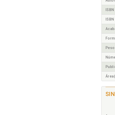
Autor
ISBN 
ISBN 
Acab
Form
Peso
Núme
Publ
Área(
SI