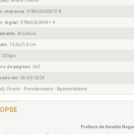
(es):
André Coelho
v. impressa:
978652630972-8
v. digital:
978652630941-4
amento:
Brochura
ato:
15,0x21,0 cm
:
325grs.
ro de páginas:
262
icado em:
26/03/2024
s):
Direito - Previdenciário - Aposentadoria
NOPSE
Prefácio de Geraldo Nogu