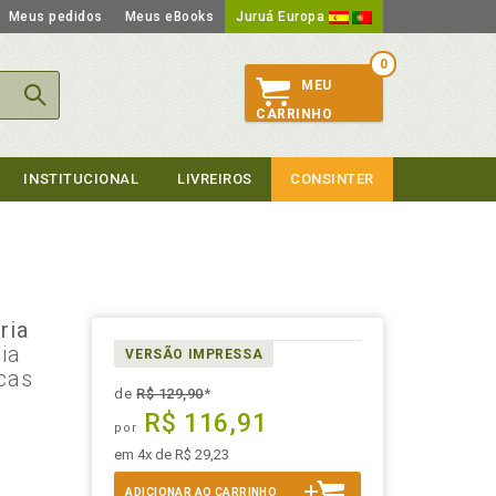
Meus pedidos
Meus eBooks
Juruá Europa
0
MEU
CARRINHO
INSTITUCIONAL
LIVREIROS
CONSINTER
ria
ia
VERSÃO IMPRESSA
cas
de
R$ 129,90
*
R$ 116,91
por
em 4x de R$ 29,23
ADICIONAR AO CARRINHO