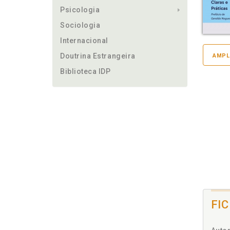
Psicologia
Sociologia
Internacional
Doutrina Estrangeira
AMPL
Biblioteca IDP
FI