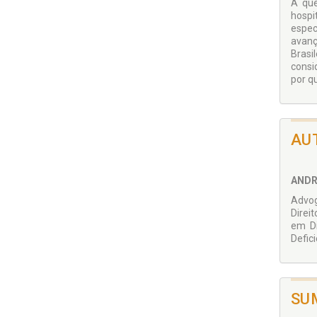
A que
hospi
espec
avanç
Brasi
consi
por q
AU
ANDR
Advog
Direi
em Di
Defic
SU