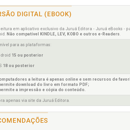
RSÃO DIGITAL (EBOOK)
efício previdenciário. Falta de aplicação dos precedentes ju
efícios para pessoas com deficiência, p. 111
leitura em aplicativo exclusivo da Juruá Editora - Juruá eBooks - 
oid.
Não compatível KINDLE, LEV, KOBO e outros e-Readers
.
acitismo estrutural. O núcleo do problema da avaliação biopsicos
nível para as plataformas:
ceito de precedentes, p. 111
droid
15 ou posterior
ceito. Novo conceito constitucional de pessoa com deficiência, 
clusão, p. 123
OS
18 ou posterior
venção Interamericana para a Eliminação de Todas as Formas 
Deficiência. Anexo I, p. 167
mputadores a leitura é apenas online e sem recursos de favor
permite download do livro em formato PDF;
venção sobre os Direitos das Pessoas com Deficiência. Anexo I,
permite a impressão e cópia do conteúdo.
to social e a violação do princípio de segurança jurídica nos pro
a apenas via site da Juruá Editora.
laração de Direitos das Pessoas Deficientes - 1975 (Resolução
COMENDAÇÕES
7
reto n° 129, de 22 de maio de 1991. Anexo I, p. 181