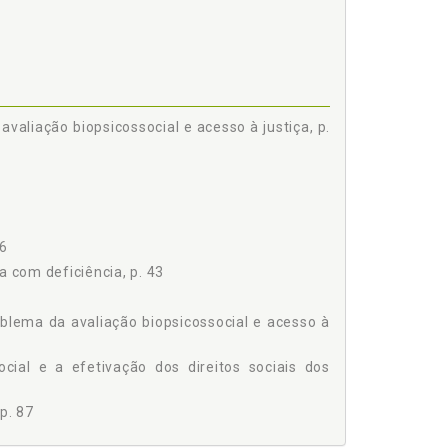
AS COM DEFICIÊNCIA, p. 161
ORMAS DE DISCRIMINAÇÃO CONTRA AS PESSOAS
 DA ONU Nº 30/84, DE 09.12.1975), p. 177
valiação biopsicossocial e acesso à justiça, p.
66
 com deficiência, p. 43
AÇÃO. RENDA SUPERIOR AO LIMITE LEGAL. DUAS
oblema da avaliação biopsicossocial e acesso à
ESSOA COM DEFICIÊNCIA. DEFICIÊNCIA GRAVE, p.
ocial e a efetivação dos direitos sociais dos
p. 87