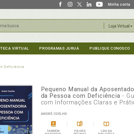
Minha conta
r
Loja Virtual
OTECA VIRTUAL
PROGRAMAS JURUÁ
PUBLIQUE CONOSCO
m Deficiência
Pequeno Manual da Aposentado
da Pessoa com Deficiência
- Gu
com Informações Claras e Práti
ANDRÉ COELHO
TAMBÉM
FOLHEIE
LEIA NA