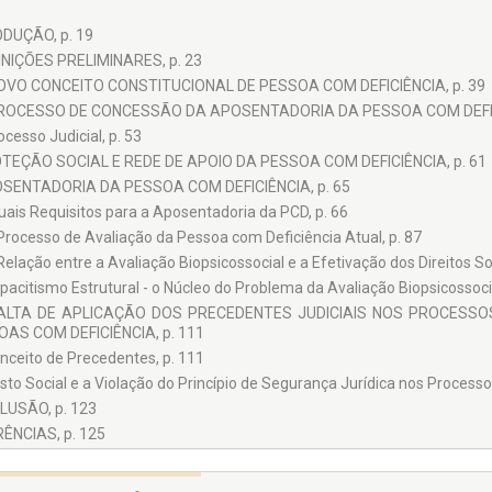
DUÇÃO, p. 19
INIÇÕES PRELIMINARES, p. 23
OVO CONCEITO CONSTITUCIONAL DE PESSOA COM DEFICIÊNCIA, p. 39
PROCESSO DE CONCESSÃO DA APOSENTADORIA DA PESSOA COM DEFICI
ocesso Judicial, p. 53
TEÇÃO SOCIAL E REDE DE APOIO DA PESSOA COM DEFICIÊNCIA, p. 61
SENTADORIA DA PESSOA COM DEFICIÊNCIA, p. 65
uais Requisitos para a Aposentadoria da PCD, p. 66
Processo de Avaliação da Pessoa com Deficiência Atual, p. 87
Relação entre a Avaliação Biopsicossocial e a Efetivação dos Direitos Soc
pacitismo Estrutural - o Núcleo do Problema da Avaliação Biopsicossocia
FALTA DE APLICAÇÃO DOS PRECEDENTES JUDICIAIS NOS PROCESS
AS COM DEFICIÊNCIA, p. 111
nceito de Precedentes, p. 111
sto Social e a Violação do Princípio de Segurança Jurídica nos Processo
USÃO, p. 123
ÊNCIAS, p. 125
 I, p. 127
NVENÇÃO SOBRE OS DIREITOS DAS PESSOAS COM DEFICIÊNCIA, p. 12