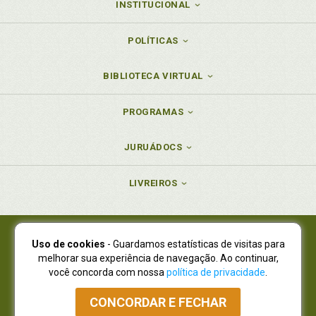
INSTITUCIONAL
POLÍTICAS
BIBLIOTECA VIRTUAL
PROGRAMAS
JURUÁDOCS
LIVREIROS
Uso de cookies
- Guardamos estatísticas de visitas para
Juruá Editora Ltda., CNPJ 77.535.508/0001-19
melhorar sua experiência de navegação. Ao continuar,
Juruá Informática Ltda., CNPJ 01.701.561/0001-80
você concorda com nossa
política de privacidade
.
NOVO ENDEREÇO:
R. Flávio Dallegrave, 7665, São Lourenço |
Curitiba - Paraná - CEP 82210-310
CONCORDAR E FECHAR
Atendimento: (41) 4009-3900
|
Vendas Atacado: (41) 4009-3939
|