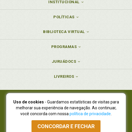
INSTITUCIONAL
POLÍTICAS
BIBLIOTECA VIRTUAL
PROGRAMAS
JURUÁDOCS
LIVREIROS
Uso de cookies
- Guardamos estatísticas de visitas para
Juruá Editora Ltda., CNPJ 77.535.508/0001-19
melhorar sua experiência de navegação. Ao continuar,
Juruá Informática Ltda., CNPJ 01.701.561/0001-80
você concorda com nossa
política de privacidade
.
NOVO ENDEREÇO:
R. Flávio Dallegrave, 7665, São Lourenço |
Curitiba - Paraná - CEP 82210-310
CONCORDAR E FECHAR
Atendimento: (41) 4009-3900
|
Vendas Atacado: (41) 4009-3939
|