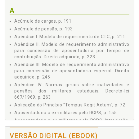
07 REGRAS DE TRANSIÇÃO ESTABELECIDAS PELO
A
DECRETO-LEI 667/1969, p. 45
Capítulo II - CARACTERIZAÇÃO DA ATIVIDADE POLICIAL-
Acúmulo de cargos, p. 191
MILITAR E BOMBEIRO-MILITAR COMO ESPECIAL, p. 47
Acúmulo de pensão, p. 193
01 INTRODUÇÃO, p. 47
Apêndice I. Modelo de requerimento de CTC, p. 211
02 CONCEITO DA ATIVIDADE POLICIAL COMO SENDO
ESPECIAL, p. 50
Apêndice II. Modelo de requerimento administrativo
para concessão de aposentadoria por tempo de
03 QUADRO COMPARATIVO DE DIREITOS SOCIAIS, p. 54
contribuição. Direito adquirido, p. 223
04 EXPECTATIVA DE VIDA DE UM POLICIAL MILITAR OU
BOMBEIRO MILITAR, p. 55
Apêndice III. Modelo de requerimento administrativo
05 DA DIFERENÇA ENTRE O TEMPO DE SERVIÇO MILITAR
para concessão de aposentadoria especial. Direito
DOS INTEGRANTES DAS FORÇAS ARMADAS E DOS
adquirido, p. 245
MILITARES ESTADUAIS, p. 58
Apêndice IV. Normas gerais sobre inatividades e
Capítulo III - CTC - CERTIDÃO DE TEMPO DE CONTRIBUIÇÃO,
pensões dos militares estaduais. Decreto-lei
p. 69
667/1969, p. 263
01 CONCEITO DE CTC, p. 69
Aplicação do Princípio "Tempus Regit Actum", p. 72
02 NORMAS PARA A EMISSÃO DA CTC, p. 70
Aposentadoria a ex-militares pelo RGPS, p. 155
02.1 Portaria do Ministério da Previdência Social
Aposentadoria a ex-militares pelo RGPS. Introdução,
154/2008, p. 70
p. 155
02.2 Portaria do Ministério do Trabalho e Previdência
Social 1.467/2022, p. 70
VERSÃO DIGITAL (EBOOK)
Aposentadoria comum - Homem (2024), p. 159