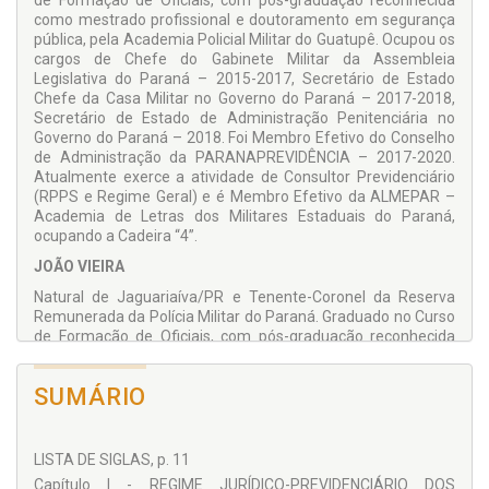
de Formação de Oficiais, com pós-graduação reconhecida
pensão militar: direito, valores, regras de habilitação, tendo
como mestrado profissional e doutoramento em segurança
como fato gerador a morte de fato do instituidor, ou a “morte
pública, pela Academia Policial Militar do Guatupê. Ocupou os
ficta”, regra que existe apenas no âmbito do Sistema de
cargos de Chefe do Gabinete Militar da Assembleia
Proteção Social dos Militares.
Legislativa do Paraná – 2015-2017, Secretário de Estado
Chefe da Casa Militar no Governo do Paraná – 2017-2018,
No final da obra, junto com os modelos de “petições
Secretário de Estado de Administração Penitenciária no
jurídicas”, apresentam-se duas questões que sempre
Governo do Paraná – 2018. Foi Membro Efetivo do Conselho
acompanham a vida dos aposentados, seja qual for o regime
de Administração da PARANAPREVIDÊNCIA – 2017-2020.
previdenciário: isenção da contribuição previdenciária e do
Atualmente exerce a atividade de Consultor Previdenciário
imposto de renda.
(RPPS e Regime Geral) e é Membro Efetivo da ALMEPAR –
Élio de Oliveira Manoel e João Vieira
Academia de Letras dos Militares Estaduais do Paraná,
ocupando a Cadeira “4”.
JOÃO VIEIRA
Natural de Jaguariaíva/PR e Tenente-Coronel da Reserva
Remunerada da Polícia Militar do Paraná. Graduado no Curso
de Formação de Oficiais, com pós-graduação reconhecida
como mestrado profissional e doutoramento em segurança
pública, pela Academia Policial Militar do Guatupê. Graduado
SUMÁRIO
no Curso de Direito pela Universidade Positivo. Ocupou os
cargos de Comandante do Batalhão de Polícia Rodoviária do
Estado do Paraná – 2011-2013, Comandante do Batalhão de
Polícia Ambiental – 2014-2015. Atualmente exerce a
LISTA DE SIGLAS, p. 11
atividade de Advogado Previdenciário, Civil, Administrativo e
Capítulo I - REGIME JURÍDICO-PREVIDENCIÁRIO DOS