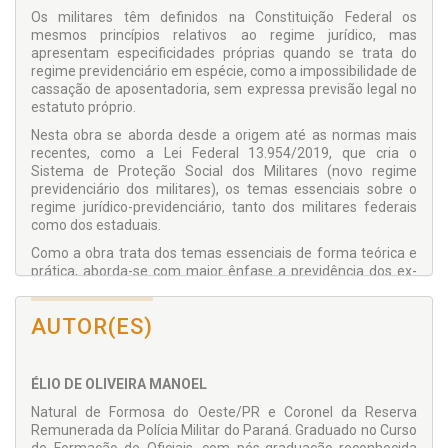
Os militares têm definidos na Constituição Federal os
mesmos princípios relativos ao regime jurídico, mas
apresentam especificidades próprias quando se trata do
regime previdenciário em espécie, como a impossibilidade de
cassação de aposentadoria, sem expressa previsão legal no
estatuto próprio.
Nesta obra se aborda desde a origem até as normas mais
recentes, como a Lei Federal 13.954/2019, que cria o
Sistema de Proteção Social dos Militares (novo regime
previdenciário dos militares), os temas essenciais sobre o
regime jurídico-previdenciário, tanto dos militares federais
como dos estaduais.
Como a obra trata dos temas essenciais de forma teórica e
prática, aborda-se com maior ênfase a previdência dos ex-
militares, quando por motivos de demissão voluntária, perda
do posto e da patente ou em caso de expulsão migram do
AUTOR(ES)
sistema próprio para o Regime Geral de Previdência Social
(INSS), com a apresentação de alguns modelos de “petições
jurídicas” usuais nesses casos.
ÉLIO DE OLIVEIRA MANOEL
Ao lado do enfrentamento dos óbices legais para se inserir
um ex-militar no INSS, em especial para o reconhecimento
Natural de Formosa do Oeste/PR e Coronel da Reserva
de tempo de atividade especial mediante contagem
Remunerada da Polícia Militar do Paraná. Graduado no Curso
recíproca, também se aborda as questões essenciais sobre a