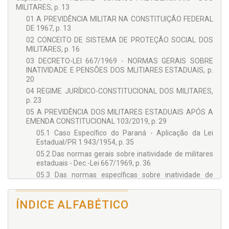
Tributário.
MILITARES, p. 13
01 A PREVIDÊNCIA MILITAR NA CONSTITUIÇÃO FEDERAL
DE 1967, p. 13
02 CONCEITO DE SISTEMA DE PROTEÇÃO SOCIAL DOS
MILITARES, p. 16
03 DECRETO-LEI 667/1969 - NORMAS GERAIS SOBRE
INATIVIDADE E PENSÕES DOS MLITIARES ESTADUAIS, p.
20
04 REGIME JURÍDICO-CONSTITUCIONAL DOS MILITARES,
p. 23
05 A PREVIDÊNCIA DOS MILITARES ESTADUAIS APÓS A
EMENDA CONSTITUCIONAL 103/2019, p. 29
05.1 Caso Específico do Paraná - Aplicação da Lei
Estadual/PR 1.943/1954, p. 35
05.2 Das normas gerais sobre inatividade de militares
estaduais - Dec.-Lei 667/1969, p. 36
05.3 Das normas específicas sobre inatividade de
militares estaduais do Paraná - Lei Estadual/PR
1.943/1954, p. 38
ÍNDICE ALFABÉTICO
05.4 Reforma por idade na PMPR, p. 43
06 QUADRO RESUMO DE NORMAS DO REGIME JURÍDICO-
PREVIDENCIÁRIO DOS MILITARES, p. 44