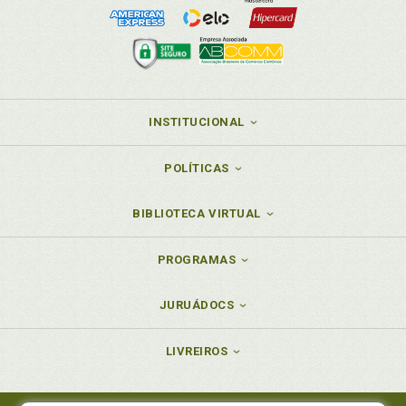
Militar. Regime jurídico-constitucional dos militares,
p. 23
Militar. Regime jurídico-previdenciário dos militares,
p. 13
Modelo de requerimento administrativo para
concessão de aposentadoria especial. Direito
INSTITUCIONAL
adquirido. Apêndice III, p. 245
Modelo de requerimento administrativo para
POLÍTICAS
concessão de aposentadoria por tempo de
contribuição. Direito adquirido. Apêndice II, p. 223
BIBLIOTECA VIRTUAL
Modelo de requerimento de CTC. Apêndice I, p. 211
N
PROGRAMAS
Normas específicas sobre inatividade de militares
JURUÁDOCS
estaduais do Paraná. Lei Estadual/PR 1.943/1954, p.
38
Normas gerais sobre inatividade de militares
LIVREIROS
estaduais. Dec.-Lei 667/1969, p. 36
Normas gerais sobre inatividades e pensões dos