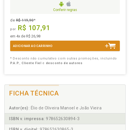
Conferir regras
de
R$ 119,90
*
R$ 107,91
por
em 4x de R$ 26,98
ADICIONAR AO CARRINHO
* Desconto não cumulativo com outras promoções, incluindo
P.A.P.
,
Cliente Fiel
e
desconto de autores
FICHA TÉCNICA
Autor(es):
Élio de Oliveira Manoel e João Vieira
ISBN v. impressa:
978652630894-3
ISBN v. digital:
978652630865-3