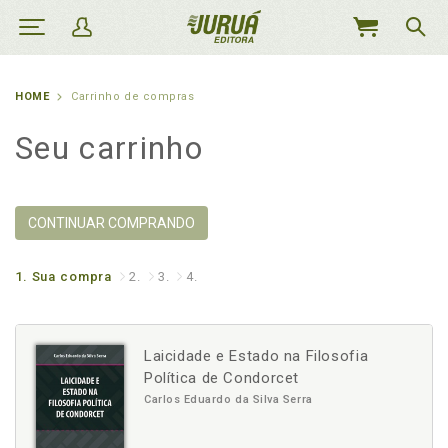
MEU
CARRINHO
HOME
Carrinho de compras
Seu carrinho
CONTINUAR COMPRANDO
1.
Sua compra
2.
3.
4.
Laicidade e Estado na Filosofia
Política de Condorcet
Carlos Eduardo da Silva Serra