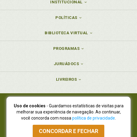
INSTITUCIONAL
POLÍTICAS
BIBLIOTECA VIRTUAL
PROGRAMAS
JURUÁDOCS
LIVREIROS
Uso de cookies
- Guardamos estatísticas de visitas para
Juruá Editora Ltda., CNPJ 77.535.508/0001-19
melhorar sua experiência de navegação. Ao continuar,
Juruá Informática Ltda., CNPJ 01.701.561/0001-80
você concorda com nossa
política de privacidade
.
NOVO ENDEREÇO:
R. Flávio Dallegrave, 7665, São Lourenço |
Curitiba - Paraná - CEP 82210-310
CONCORDAR E FECHAR
Atendimento: (41) 4009-3900
|
Vendas Atacado: (41) 4009-3939
|