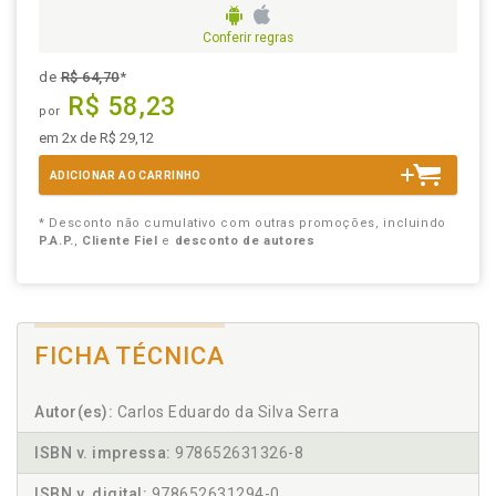
Conferir regras
de
R$ 64,70
*
R$ 58,23
por
em 2x de R$ 29,12
ADICIONAR AO CARRINHO
* Desconto não cumulativo com outras promoções, incluindo
P.A.P.
,
Cliente Fiel
e
desconto de autores
FICHA TÉCNICA
Autor(es):
Carlos Eduardo da Silva Serra
ISBN v. impressa:
978652631326-8
ISBN v. digital:
978652631294-0