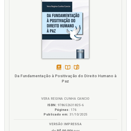
Tolerância em Condorcet, p. 36
Tolerância em Voltaire, p. 28
Tolerância, liberdade e a noção de laicidade em
Condorcet, p. 27
V
Voltaire. Tolerância em Voltaire, p. 28
Vontade. Formação da vontade. Razão coletiva, p.
75
disponível
Disponível
páginas
Da Fundamentação à Positivação do Direito Humano à
em
na
Paz
eBook
B.V.
VERA REGINA CUNHA CANCIO
ISBN:
978652631825-6
Páginas:
176
Publicado em:
31/10/2025
VERSÃO IMPRESSA
de
R$ 99,90
* por