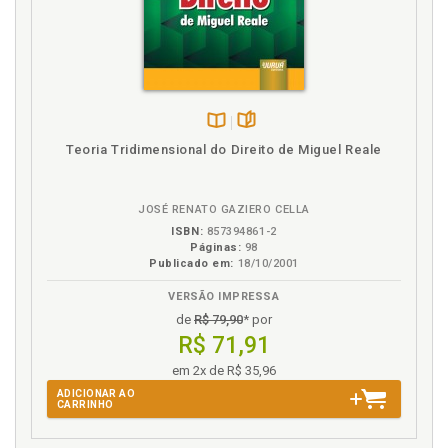
Disponível
páginas
Teoria Tridimensional do Direito de Miguel Reale
na
B.V.
JOSÉ RENATO GAZIERO CELLA
ISBN:
857394861-2
Páginas:
98
Publicado em:
18/10/2001
VERSÃO IMPRESSA
de
R$ 79,90
* por
R$ 71,91
em 2x de R$ 35,96
ADICIONAR AO
CARRINHO