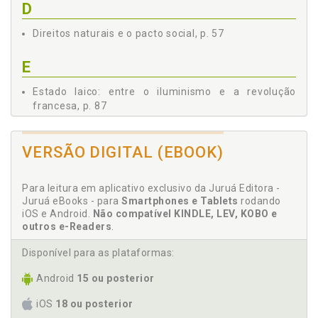
D
Direitos naturais e o pacto social, p. 57
E
Estado laico: entre o iluminismo e a revolução
francesa, p. 87
Estado laico: entre o iluminismo e a revolução
francesa, p. 87
VERSÃO DIGITAL (EBOOK)
Estado republicano. Organização, p. 67
Estado. Noção de Estado em Condorcet, p. 53
Para leitura em aplicativo exclusivo da Juruá Editora -
Juruá eBooks - para
Smartphones e Tablets
rodando
F
iOS e Android.
Não compatível KINDLE, LEV, KOBO e
outros e-Readers
.
Formação da vontade. Razão coletiva, p. 75
Disponível para as plataformas:
I
Android
15 ou posterior
Iluminismo. Estado laico: entre o iluminismo e a
revolução francesa, p. 87
iOS
18 ou posterior