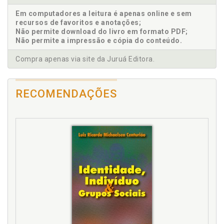
Introdução, p. 11
Em computadores a leitura é apenas online e sem
recursos de favoritos e anotações;
L
Não permite download do livro em formato PDF;
Não permite a impressão e cópia do conteúdo.
Laicidade. Estado laico: entre o iluminismo e a
revolução francesa, p. 87
Compra apenas via site da Juruá Editora.
Laicidade. Estado laico: entre o iluminismo e a
revolução francesa, p. 87
Laicidade. Tolerância, liberdade e a noção de
RECOMENDAÇÕES
laicidade em Condorcet, p. 27
Laico e o secular, p. 15
Liberdade em Condorcet, p. 43
Liberdade. Tolerância, liberdade e a noção de
laicidade em Condorcet, p. 27
N
Noção de Estado em Condorcet, p. 53
O