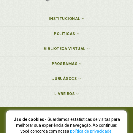
INSTITUCIONAL
POLÍTICAS
BIBLIOTECA VIRTUAL
PROGRAMAS
JURUÁDOCS
LIVREIROS
Uso de cookies
- Guardamos estatísticas de visitas para
Juruá Editora Ltda., CNPJ 77.535.508/0001-19
melhorar sua experiência de navegação. Ao continuar,
Juruá Informática Ltda., CNPJ 01.701.561/0001-80
você concorda com nossa
política de privacidade
.
NOVO ENDEREÇO:
R. Flávio Dallegrave, 7665, São Lourenço |