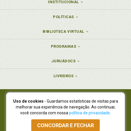
INSTITUCIONAL
POLÍTICAS
BIBLIOTECA VIRTUAL
PROGRAMAS
JURUÁDOCS
LIVREIROS
Uso de cookies
- Guardamos estatísticas de visitas para
Juruá Editora Ltda., CNPJ 77.535.508/0001-19
melhorar sua experiência de navegação. Ao continuar,
Juruá Informática Ltda., CNPJ 01.701.561/0001-80
você concorda com nossa
política de privacidade
.
NOVO ENDEREÇO:
R. Flávio Dallegrave, 7665, São Lourenço |
Curitiba - Paraná - CEP 82210-310
CONCORDAR E FECHAR
Atendimento: (41) 4009-3900
|
Vendas Atacado: (41) 4009-3939
|