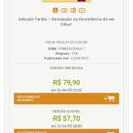
disponível
Disponível
páginas
vídeo
Adoção Tardia – Devolução ou Desistência de um
em
na
da
Filho?
eBook
B.V.
obra
HÁLIA PAULIV DE SOUZA
ISBN:
978853623934-7
Páginas:
138
Publicado em:
12/09/2012
VERSÃO IMPRESSA
R$ 79,90
em 3x de R$ 26,63
ADICIONAR AO
CARRINHO
VERSÃO DIGITAL
R$ 57,70
em 2x de R$ 28,85
ADICIONAR EBOOK