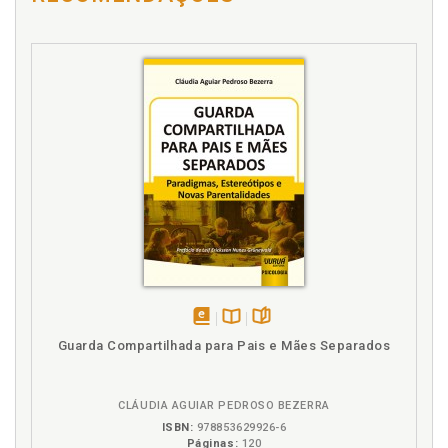
disponível
Disponível
páginas
Guarda Compartilhada para Pais e Mães Separados
em
na
eBook
B.V.
CLÁUDIA AGUIAR PEDROSO BEZERRA
ISBN:
978853629926-6
Páginas:
120