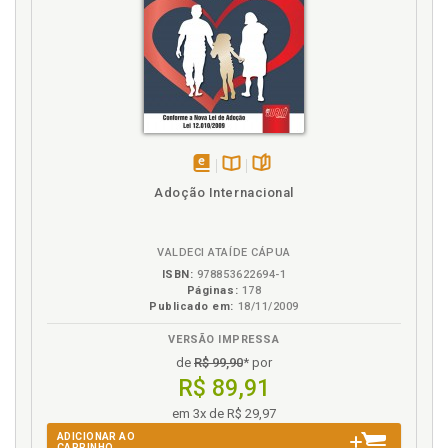
disponível
Disponível
páginas
Adoção Internacional
em
na
eBook
B.V.
VALDECI ATAÍDE CÁPUA
ISBN:
978853622694-1
Páginas:
178
Publicado em:
18/11/2009
VERSÃO IMPRESSA
de
R$ 99,90
* por
R$ 89,91
em 3x de R$ 29,97
ADICIONAR AO
CARRINHO