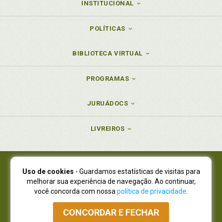
INSTITUCIONAL
POLÍTICAS
BIBLIOTECA VIRTUAL
PROGRAMAS
JURUÁDOCS
LIVREIROS
Uso de cookies
- Guardamos estatísticas de visitas para
Juruá Editora Ltda., CNPJ 77.535.508/0001-19
melhorar sua experiência de navegação. Ao continuar,
Juruá Informática Ltda., CNPJ 01.701.561/0001-80
você concorda com nossa
política de privacidade
.
NOVO ENDEREÇO:
R. Flávio Dallegrave, 7665, São Lourenço |
Curitiba - Paraná - CEP 82210-310
CONCORDAR E FECHAR
Atendimento: (41) 4009-3900
|
Vendas Atacado: (41) 4009-3939
|