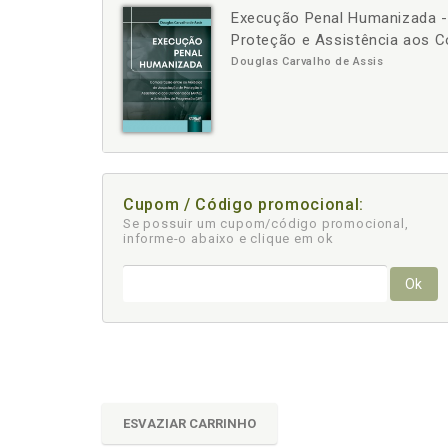
Execução Penal Humanizada -
-
+
Proteção e Assistência aos 
Douglas Carvalho de Assis
Cupom / Código promocional:
Se possuir um cupom/código promocional,
informe-o abaixo e clique em ok
Ok
ESVAZIAR CARRINHO