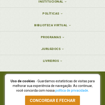
INSTITUCIONAL
POLÍTICAS
BIBLIOTECA VIRTUAL
PROGRAMAS
JURUÁDOCS
LIVREIROS
Uso de cookies
- Guardamos estatísticas de visitas para
Juruá Editora Ltda., CNPJ 77.535.508/0001-19
melhorar sua experiência de navegação. Ao continuar,
Juruá Informática Ltda., CNPJ 01.701.561/0001-80
você concorda com nossa
política de privacidade
.
NOVO ENDEREÇO:
R. Flávio Dallegrave, 7665, São Lourenço |
Curitiba - Paraná - CEP 82210-310
CONCORDAR E FECHAR
Atendimento: (41) 4009-3900
|
Vendas Atacado: (41) 4009-3939
|