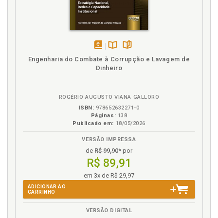
disponível
Disponível
páginas
Engenharia do Combate à Corrupção e Lavagem de
em
na
Dinheiro
eBook
B.V.
ROGÉRIO AUGUSTO VIANA GALLORO
ISBN:
978652632271-0
Páginas:
138
Publicado em:
18/05/2026
VERSÃO IMPRESSA
de
R$ 99,90
* por
R$ 89,91
em 3x de R$ 29,97
ADICIONAR AO
CARRINHO
VERSÃO DIGITAL