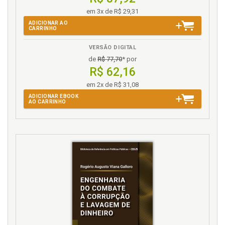
Q
em 3x de R$ 29,31
ADICIONAR AO
Querido leitor, p. 91
CARRINHO
Quitando dívidas e gerenciando crédito, p. 39
VERSÃO DIGITAL
de
R$ 77,70
* por
R
R$ 62,16
Riscos. Protegendo seu patrimônio e riscos, p. 71
em 2x de R$ 31,08
ADICIONAR EBOOK
S
AO CARRINHO
Situação financeira atual. Avaliação, p. 27