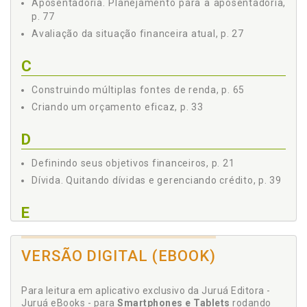
Aposentadoria. Planejamento para a aposentadoria,
p. 77
Avaliação da situação financeira atual, p. 27
C
Construindo múltiplas fontes de renda, p. 65
Criando um orçamento eficaz, p. 33
D
Definindo seus objetivos financeiros, p. 21
Dívida. Quitando dívidas e gerenciando crédito, p. 39
E
Educação financeira. Importância, p. 59
VERSÃO DIGITAL (EBOOK)
Encerramento e a jornada da liberdade financeira, p.
85
Estratégias de investimento para iniciantes, p. 53
Para leitura em aplicativo exclusivo da Juruá Editora -
Juruá eBooks - para
Smartphones e Tablets
rodando