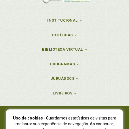
INSTITUCIONAL
POLÍTICAS
BIBLIOTECA VIRTUAL
PROGRAMAS
JURUÁDOCS
LIVREIROS
Uso de cookies
- Guardamos estatísticas de visitas para
Juruá Editora Ltda., CNPJ 77.535.508/0001-19
melhorar sua experiência de navegação. Ao continuar,
Juruá Informática Ltda., CNPJ 01.701.561/0001-80