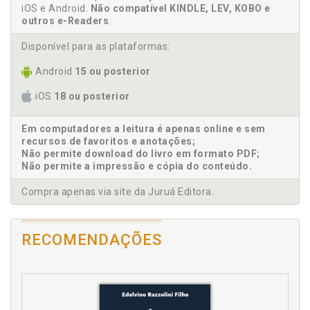
F
iOS e Android.
Não compatível KINDLE, LEV, KOBO e
outros e-Readers
.
Fonte de renda. Construindo múltiplas fontes de
Disponível para as plataformas:
renda, p. 65
Android
15 ou posterior
G
iOS
18 ou posterior
Gerenciamento do crédito. Quitando dívidas, p. 39
Em computadores a leitura é apenas online e sem
I
recursos de favoritos e anotações;
Não permite download do livro em formato PDF;
Importância da educação financeira, p. 59
Não permite a impressão e cópia do conteúdo.
Iniciantes. Estratégias de investimento para
Compra apenas via site da Juruá Editora.
iniciantes, p. 53
Introdução à liberdade financeira, p. 15
Investimento. Estratégias de investimento para
RECOMENDAÇÕES
iniciantes, p. 53
Investimento. Mundo dos investimentos, p. 45
L