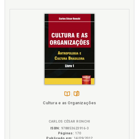
Disponível
páginas
Cultura e as Organizações
na
B.V.
CARLOS CÉSAR RONCHI
ISBN:
978853623916-3
Páginas:
170
Publicado em:
14/09/2012