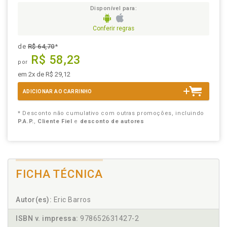
Disponível para:
Conferir regras
de
R$ 64,70
*
R$ 58,23
por
em 2x de R$ 29,12
ADICIONAR AO CARRINHO
* Desconto não cumulativo com outras promoções, incluindo
P.A.P.
,
Cliente Fiel
e
desconto de autores
FICHA TÉCNICA
Autor(es):
Eric Barros
ISBN v. impressa:
978652631427-2