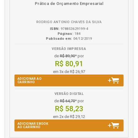
disponível
Disponível
páginas
Prática de Orçamento Empresarial
em
na
eBook
B.V.
RODRIGO ANTONIO CHAVES DA SILVA
ISBN:
978853629199-4
Páginas:
184
Publicado em:
04/12/2019
VERSÃO IMPRESSA
de
R$ 89,90
* por
R$ 80,91
em 3x de R$ 26,97
ADICIONAR AO
CARRINHO
VERSÃO DIGITAL
de
R$ 64,70
* por
R$ 58,23
em 2x de R$ 29,12
ADICIONAR EBOOK
AO CARRINHO