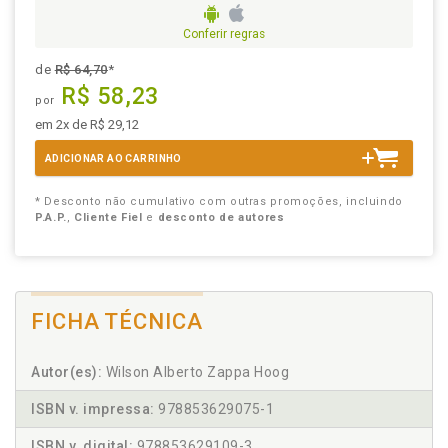
Conferir regras
de
R$ 64,70
*
R$ 58,23
por
em 2x de R$ 29,12
ADICIONAR AO CARRINHO
* Desconto não cumulativo com outras promoções, incluindo
P.A.P.
,
Cliente Fiel
e
desconto de autores
FICHA TÉCNICA
Autor(es):
Wilson Alberto Zappa Hoog
ISBN v. impressa:
978853629075-1
ISBN v. digital:
978853629109-3