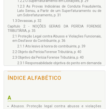
1.2.2 O Superfaturamento em Licitações, p. 29
1.2.3 As Provas Indiciárias de Conduta Fraudulenta,
Lato Sensu, a Partir de um Superfaturamento ou de
um Sobrefaturamento, p. 31
1.3 Devassas, p. 32
Capítulo 2 - NOÇÕES GERAIS DA PERÍCIA FORENSE
TRIBUTÁRIA, p. 35
2.1 Proteção Legal contra Abusos e Violações Funcionais,
em Desfavor do Contribuinte, p. 36
2.1.1 Ato lesivo à honra do contribuinte, p. 39
2.2 Objeto da Perícia Forense Tributária, p. 40
2.3 Objetivo da Perícia Forense Tributária, p. 40
2.3.1 Responsabilidade objetiva do perito em demanda
civil, p. 40
2.3.1.1 Condicionantes às diligências do perito "§ 3º
ÍNDICE ALFABÉTICO
do art. 473 do CPC/2015", p. 48
2.4 Perito Forense Nomeado e seus Assistentes Indicados
pelos Litigantes, p. 50
2.4.1 A vinculação do perito nomeado com o princípio
A
da não surpresa, p. 52
2.4.2 Parcialidade do perito, p. 53
Abusos. Proteção legal contra abusos e violações
2.4.2.1 Considerações finais em relação à