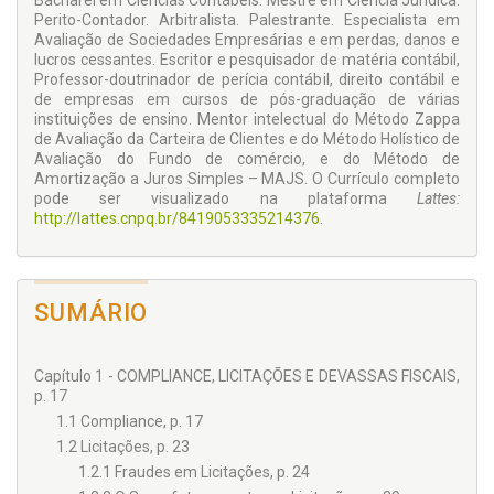
Bacharel em Ciências Contábeis. Mestre em Ciência Jurídica.
Perito-Contador. Arbitralista. Palestrante. Especialista em
Avaliação de Sociedades Empresárias e em perdas, danos e
lucros cessantes. Escritor e pesquisador de matéria contábil,
Professor-doutrinador de perícia contábil, direito contábil e
de empresas em cursos de pós-graduação de várias
instituições de ensino. Mentor intelectual do Método Zappa
de Avaliação da Carteira de Clientes e do Método Holístico de
Avaliação do Fundo de comércio, e do Método de
Amortização a Juros Simples – MAJS. O Currículo completo
pode ser visualizado na plataforma
Lattes:
http://lattes.cnpq.br/8419053335214376
.
SUMÁRIO
Capítulo 1 - COMPLIANCE, LICITAÇÕES E DEVASSAS FISCAIS,
p. 17
1.1 Compliance, p. 17
1.2 Licitações, p. 23
1.2.1 Fraudes em Licitações, p. 24