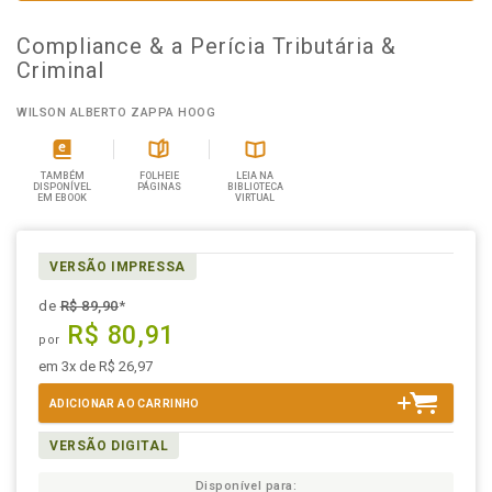
Compliance & a Perícia Tributária &
Criminal
WILSON ALBERTO ZAPPA HOOG
TAMBÉM
FOLHEIE
LEIA NA
DISPONÍVEL
PÁGINAS
BIBLIOTECA
EM EBOOK
VIRTUAL
VERSÃO IMPRESSA
de
R$ 89,90
*
R$ 80,91
por
em 3x de R$ 26,97
ADICIONAR AO CARRINHO
VERSÃO DIGITAL
Disponível para: