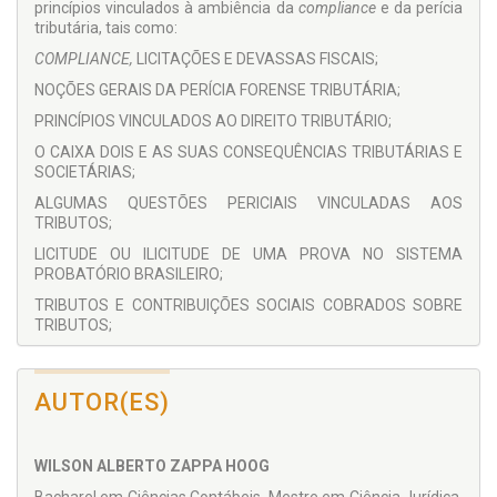
princípios vinculados à ambiência da
compliance
e da perícia
tributária, tais como:
COMPLIANCE,
LICITAÇÕES E DEVASSAS FISCAIS;
NOÇÕES GERAIS DA PERÍCIA FORENSE TRIBUTÁRIA;
PRINCÍPIOS VINCULADOS AO DIREITO TRIBUTÁRIO;
O CAIXA DOIS E AS SUAS CONSEQUÊNCIAS TRIBUTÁRIAS E
SOCIETÁRIAS;
ALGUMAS QUESTÕES PERICIAIS VINCULADAS AOS
TRIBUTOS;
LICITUDE OU ILICITUDE DE UMA PROVA NO SISTEMA
PROBATÓRIO BRASILEIRO;
TRIBUTOS E CONTRIBUIÇÕES SOCIAIS COBRADOS SOBRE
TRIBUTOS;
LABORATÓRIO DE PERÍCIA FORENSE ESPECIALIZADO EM
TRIBUTOS E CONTRIBUIÇÕES SOCIAIS;
AUTOR(ES)
OBRIGAÇÕES E DIREITOS DOS PERITOS; E
O LAUDO PERICIAL E O PARECER.
WILSON ALBERTO ZAPPA HOOG