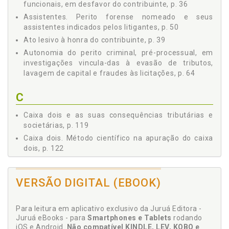
funcionais, em desfavor do contribuinte, p. 36
parcialidade do perito, p. 55
Assistentes. Perito forense nomeado e seus
2.4.3 Perito, a retórica e a filosofia, p. 55
assistentes indicados pelos litigantes, p. 50
2.4.3.1 A retórica, p. 56
Ato lesivo à honra do contribuinte, p. 39
2.4.3.2 Filosofia, p. 56
Autonomia do perito criminal, pré-processual, em
2.4.3.2.1 Aspectos gerais e filosóficos da
investigações vincula-das à evasão de tributos,
pronúncia de um perito assistente, p. 59
lavagem de capital e fraudes às licitações, p. 64
2.4.4 Os honorários do perito, p. 61
2.4.5 A autonomia do perito criminal, pré-processual,
C
em investigações vinculadas à evasão de tributos,
lavagem de capital e fraudes às licitações, p. 64
Caixa dois e as suas consequências tributárias e
2.5 A Fraudologia e o Perfil dos Fraudadores, p. 67
societárias, p. 119
2.6 A Dúvida Razoável em uma Perícia, p. 70
Caixa dois. Método científico na apuração do caixa
2.7 Distinção entre Elisão e Evasão Fiscal, p. 71
dois, p. 122
2.7.1 Elisão fiscal, p. 73
Caixa dois. Perícia contábil em uma apreciação da
2.7.1.1 Propósito negocial (elisão) em um
existência ou não do caixa dois, p. 119
planejamento tributário e societário, p. 74
VERSÃO DIGITAL (EBOOK)
Compliance, p. 17
2.7.2 Evasão fiscal, p. 76
Compliance, licitações e devassas fiscais, p. 17
2.7.2.1 Responsabilidade do contador, do auditor
independente, do administrador e dos
Para leitura em aplicativo exclusivo da Juruá Editora -
Condicionantes às diligências do perito ´§ 3º do art.
sócios/acionistas, p. 78
Juruá eBooks - para
Smartphones e Tablets
rodando
473 do CPC/2015´, p. 48
iOS e Android.
Não compatível KINDLE, LEV, KOBO e
2.7.2.2 Distinção entre inadimplemento e o crime de