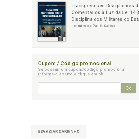
Transgressões Disciplinares do
-
+
Comentários à Luz da Lei 14.
Disciplina dos Militares do Es
Leandro de Paula Carlos
Cupom / Código promocional:
Se possuir um cupom/código promocional,
informe-o abaixo e clique em ok
Ok
ESVAZIAR CARRINHO