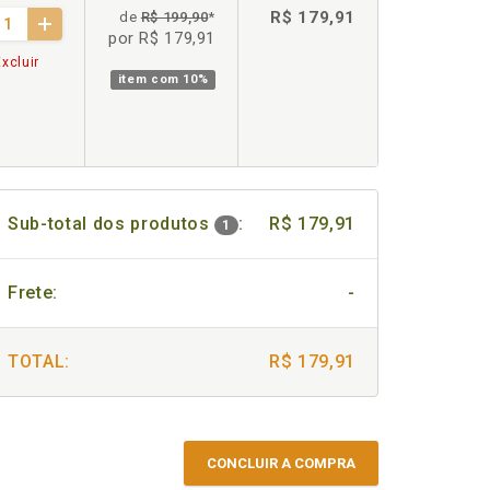
R$ 179,91
de
R$ 199,90
*
por R$ 179,91
xcluir
item com
10%
Sub-total dos produtos
:
R$ 179,91
1
Frete:
-
TOTAL:
R$ 179,91
CONCLUIR A COMPRA