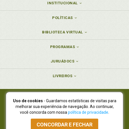
INSTITUCIONAL
POLÍTICAS
BIBLIOTECA VIRTUAL
PROGRAMAS
JURUÁDOCS
LIVREIROS
Uso de cookies
- Guardamos estatísticas de visitas para
Juruá Editora Ltda., CNPJ 77.535.508/0001-19
melhorar sua experiência de navegação. Ao continuar,
Juruá Informática Ltda., CNPJ 01.701.561/0001-80
você concorda com nossa
política de privacidade
.
NOVO ENDEREÇO:
R. Flávio Dallegrave, 7665, São Lourenço |
Curitiba - Paraná - CEP 82210-310
CONCORDAR E FECHAR
Atendimento: (41) 4009-3900
|
Vendas Atacado: (41) 4009-3939
|