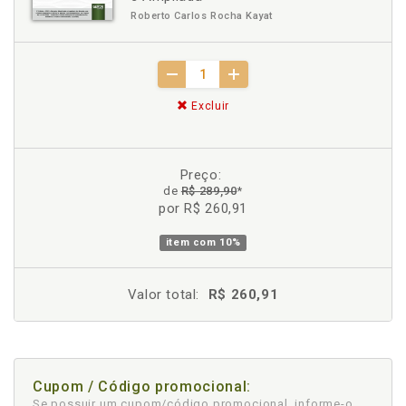
Roberto Carlos Rocha Kayat
Excluir
Preço:
de
R$ 289,90
*
por R$ 260,91
item com
10%
Valor total:
R$ 260,91
Cupom / Código promocional:
Se possuir um cupom/código promocional, informe-o