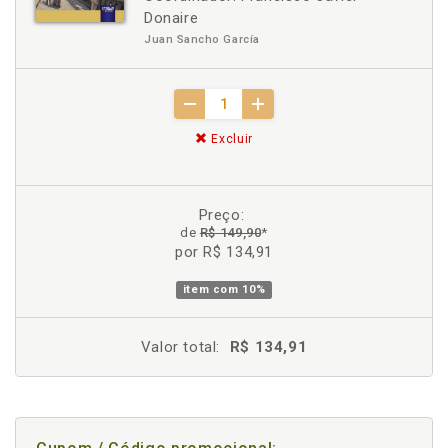
Donaire
Juan Sancho García
Excluir
Preço:
de
R$ 149,90
*
por R$ 134,91
item com
10%
Valor total:
R$ 134,91