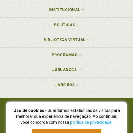
INSTITUCIONAL
POLÍTICAS
BIBLIOTECA VIRTUAL
PROGRAMAS
JURUÁDOCS
LIVREIROS
Uso de cookies
- Guardamos estatísticas de visitas para
Juruá Editora Ltda., CNPJ 77.535.508/0001-19
melhorar sua experiência de navegação. Ao continuar,
Juruá Informática Ltda., CNPJ 01.701.561/0001-80
você concorda com nossa
política de privacidade
.
NOVO ENDEREÇO:
R. Flávio Dallegrave, 7665, São Lourenço |
Curitiba - Paraná - CEP 82210-310