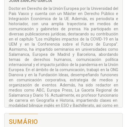
JUAN SANCHO GARCÍA
Doctor en Derecho de la Unión Europea por la Universidad del
País Vasco y cuenta con un Máster en Derecho Público e
Integración Económica de la UE. Además, es periodista e
historiador, con una amplia trayectoria en medios de
comunicación y gabinetes de prensa. Ha participado en
diversas publicaciones jurídicas, destacando su contribución
en el capítulo “Los múltiples impactos de la COVID-19 en la
UEM y en la Conferencia sobre el Futuro de Europa”.
Asimismo, ha impartido seminarios en universidades como
Salamanca, Europea de Madrid y Barcelona, abordando
temas de derechos humanos, comunicación política
internacional y el impacto jurídico de la pandemia en la Unión
Europea. En el ámbito de la comunicación, trabajó en la ONG
Dianova y en la Fundación Ideas, desempeñando funciones
en comunicación corporativa, estrategia de medios y
organización de eventos. Además, ha sido redactor en
medios como ABC, Europa Press, La Gaceta Regional de
Salamanca y Diario 16. Actualmente, es profesor funcionario
de carrera en Geografía e Historia, impartiendo clases en
modalidad bilingüe inglés en ESO y Bachillerato, así como en
la asignatura de Unión Europea. Su experiencia académica y
profesional refleja un perfil multidisciplinar con sólidos
SUMÁRIO
conocimientos en derecho, historia y comunicación.