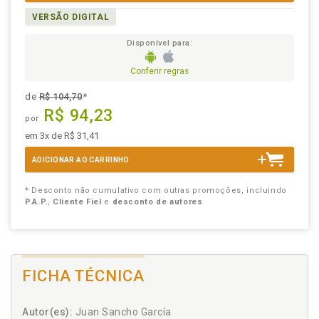
VERSÃO DIGITAL
Disponível para:
Conferir regras
de
R$ 104,70
*
R$ 94,23
por
em 3x de R$ 31,41
ADICIONAR AO CARRINHO
* Desconto não cumulativo com outras promoções, incluindo
P.A.P.
,
Cliente Fiel
e
desconto de autores
FICHA TÉCNICA
Autor(es):
Juan Sancho García