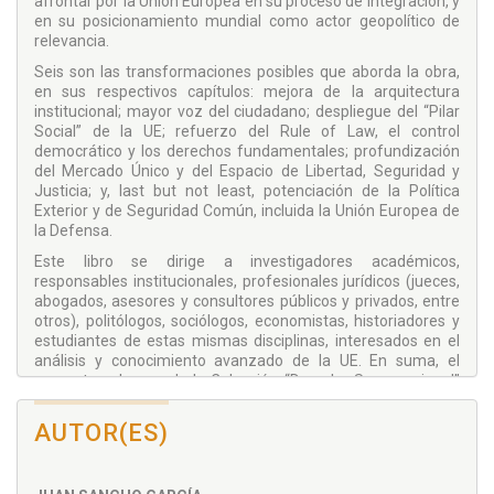
afrontar por la Unión Europea en su proceso de integración, y
en su posicionamiento mundial como actor geopolítico de
relevancia.
Seis son las transformaciones posibles que aborda la obra,
en sus respectivos capítulos: mejora de la arquitectura
institucional; mayor voz del ciudadano; despliegue del “Pilar
Social” de la UE; refuerzo del Rule of Law, el control
democrático y los derechos fundamentales; profundización
del Mercado Único y del Espacio de Libertad, Seguridad y
Justicia; y, last but not least, potenciación de la Política
Exterior y de Seguridad Común, incluida la Unión Europea de
la Defensa.
Este libro se dirige a investigadores académicos,
responsables institucionales, profesionales jurídicos (jueces,
abogados, asesores y consultores públicos y privados, entre
otros), politólogos, sociólogos, economistas, historiadores y
estudiantes de estas mismas disciplinas, interesados en el
análisis y conocimiento avanzado de la UE. En suma, el
presente volumen de la Colección “Derecho Supranacional”
de la prestigiosa Editorial Juruá se pone a disposición de
todos a quienes interese la evolución futura del proyecto de
AUTOR(ES)
construcción europea, el cual, como señalara Ortega y
Gasset, no es posada, sino un permanente camino.