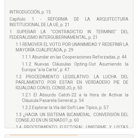
COLECCIÓN DERECHO SUPRANACIONAL
DIRECTOR
INTRODUCCIÓN, p. 15
DAVID VALLESPÍN PÉREZ
Capítulo 1 - REFORMA DE LA ARQUITECTURA
INSTITUCIONAL DE LA UE, p. 21
Catedrático de Derecho Procesal de la Universitat de
1 SUPERAR LA "CONTRADICTIO IN TERMINIS" DEL
Barcelona. Coordinador del Máster en Abogacía y Procura de
FEDERALISMO INTERGUBERNAMENTAL, p. 21
la Universitat de Barcelona. Autor de numerosas
monografías y artículos publicados en las más prestigiosas
1.1 REMOVER EL VOTO POR UNANIMIDAD Y REDEFINIR LA
editoriales y revistas científicas. Ha sido Delegado del Rector
MAYORÍA CUALIFICADA, p. 29
de la UB para asuntos jurídicos y reforma del Estatuto,
1.1.1 Abundar en las Cooperaciones Reforzadas, p. 44
Vicerector de Estructuras Académicas, Secretario del
1.1.2 Nuevas Cláusulas Opting-Out Asumiendo la
Departamento de Derecho Administrativo, Derecho Procesal
Europa "a la Carta", p. 47
y Derecho Financiero y Tributario, y Coordinador de la Sección
1.2 PROCEDIMIENTO LEGISLATIVO: LA LUCHA DEL
de Derecho Procesal de la Universitat de Barcelona. Ha
PARLAMENTO POR ESTAR EN VERDADERO PIE DE
realizado estancias de formación e investigación en
IGUALDAD CON EL CONSEJO, p. 50
prestigiosas Universidades europeas (Bolonia, Milán,
Florencia, Bruselas y Gante) y americanas. Columnista en
1.2.1 El Absurdo Catch-22 a la Hora de Activar la
diferentes medios de comunicación e investigador principal
Cláusula Pasarela General, p. 54
de diferentes proyectos. Miembro del Observatorio de
1.2.2 Explorar la Vía del Soft Law Típico, p. 57
Derecho Público de Barcelona (IDP).
1.3 ¿HACIA UN SISTEMA BICAMERAL: CONVERSIÓN DEL
COORDINADOR
CONSEJO EN UN SENADO?, p. 60
1.4 PROCEDIMIENTO ELECTORAL UNIFORME Y LISTAS
FRANCISCO JAVIER DONAIRE
TRANSNACIONALES, p. 65
Francisco Javier Donaire Villa es Profesor Titular de Derecho