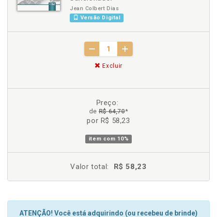
Jean Colbert Dias
Versão Digital
Excluir
Preço:
de
R$ 64,70
*
por R$ 58,23
item com
10%
Valor total:
R$ 58,23
ATENÇÃO! Você está adquirindo (ou recebeu de brinde)