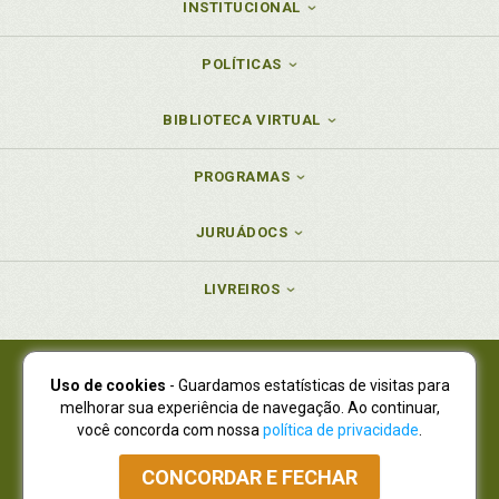
INSTITUCIONAL
POLÍTICAS
BIBLIOTECA VIRTUAL
PROGRAMAS
JURUÁDOCS
LIVREIROS
Uso de cookies
- Guardamos estatísticas de visitas para
Juruá Editora Ltda., CNPJ 77.535.508/0001-19
melhorar sua experiência de navegação. Ao continuar,
Juruá Informática Ltda., CNPJ 01.701.561/0001-80
você concorda com nossa
política de privacidade
.
NOVO ENDEREÇO:
R. Flávio Dallegrave, 7665, São Lourenço |
Curitiba - Paraná - CEP 82210-310
CONCORDAR E FECHAR
Atendimento: (41) 4009-3900
|
Vendas Atacado: (41) 4009-3939
|