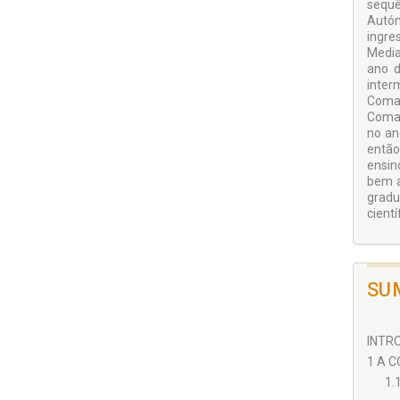
sequê
Autón
ingre
Media
ano d
inter
Comar
Comar
no an
então
ensin
bem a
gradu
cientí
SU
INTRO
1 A C
1.