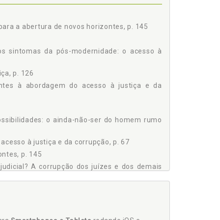
ara a abertura de novos horizontes, p. 145
a do Direito, p. 121
dos sintomas da pós-modernidade: o acesso à
 131
pção e Teoria Refratária às Práticas Corruptivas, p.
iça, p. 126
nentes à abordagem do acesso à justiça e da
RIZONTES, p. 145
ossibilidades: o ainda-não-ser do homem rumo
nos, p. 151
NECESSÁRIA DO HOMEM PARA COM OS DEMAIS, p.
cesso à justiça e da corrupção, p. 67
e Realizar Enquanto Pessoa, p. 156
ntes, p. 145
 Cidadão, p. 166
judicial? A corrupção dos juízes e dos demais
 Ultrapassado, p. 170
. 201
 p. 380
 Humanos na Atual Quadra Social, p. 179
ural, p. 21