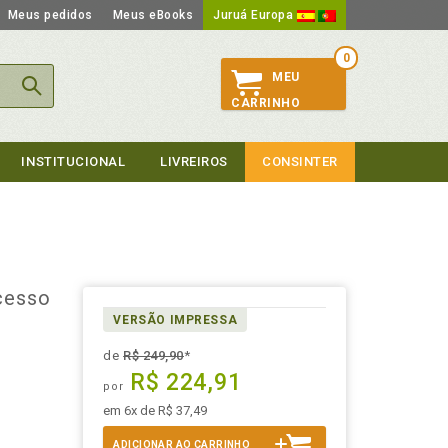
Meus pedidos
Meus eBooks
Juruá Europa
0
MEU
CARRINHO
INSTITUCIONAL
LIVREIROS
CONSINTER
cesso
VERSÃO IMPRESSA
a
de
R$ 249,90
*
R$ 224,91
por
em 6x de R$ 37,49
ADICIONAR AO CARRINHO