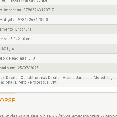
(es):
Nicola Frascati Junior
v. impressa:
978652631787-7
v. digital:
978652631730-3
amento:
Brochura
ato:
15,0x21,0 cm
:
621grs.
ro de páginas:
510
icado em:
25/07/2025
s):
Direito - Constitucional; Direito - Ensino Jurídico e Metodologia; D
nacional; Direito - Processual Civil
NOPSE
sente obra visa analisar o Princípio Anticorrupção nos cenários jurídico