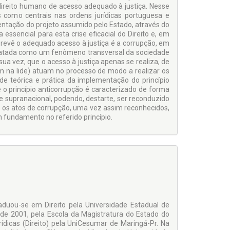
direito humano de acesso adequado à justiça. Nesse
as como centrais nas ordens jurídicas portuguesa e
entação do projeto assumido pelo Estado, através do
ssencial para esta crise eficacial do Direito e, em
prevê o adequado acesso à justiça é a corrupção, em
 tratada como um fenômeno transversal da sociedade
a vez, que o acesso à justiça apenas se realiza, de
êm na lide) atuam no processo de modo a realizar os
ade teórica e prática da implementação do princípio
e o princípio anticorrupção é caracterizado de forma
 e supranacional, podendo, destarte, ser reconduzido
e os atos de corrupção, uma vez assim reconhecidos,
 fundamento no referido princípio.
aduou-se em Direito pela Universidade Estadual de
de 2001, pela Escola da Magistratura do Estado do
dicas (Direito) pela UniCesumar de Maringá-Pr. Na