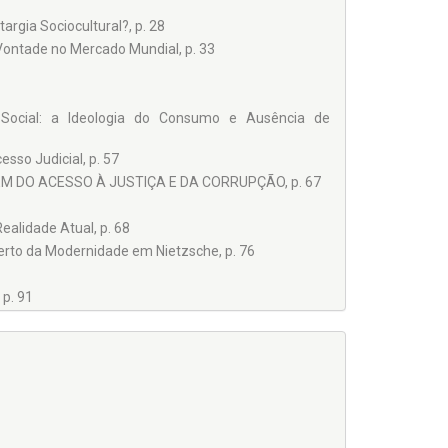
rgia Sociocultural?, p. 28
Vontade no Mercado Mundial, p. 33
 Social: a Ideologia do Consumo e Ausência de
so Judicial, p. 57
 DO ACESSO À JUSTIÇA E DA CORRUPÇÃO, p. 67
ealidade Atual, p. 68
rto da Modernidade em Nietzsche, p. 76
p. 91
urídicas, p. 91
 a Vitória da Visão de Hobbes Sobre o Entendimento de
o Interno de Cada Estado, p. 108
DA PÓS-MODERNIDADE: O ACESSO À JUSTIÇA E A