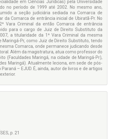
cialidade em Ciências Jurídicas) pela Universidade
ado no período de 1999 até 2002. No mesmo ano,
sumido a seção judiciária sediada na Comarca de
r da Comarca de entrância inicial de Ubiratã-Pr. No
 2ª Vara Criminal da então Comarca de entrância
ido para o cargo de Juiz de Direito Substituto da
007, a titularidade da 1ª Vara Criminal da mesma
 Maringá-Pr, como Juiz de Direito Substituto, tendo
da mesma Comarca, onde permanece judicando desde
oral. Além da magistratura, atua como professor do
ito (Faculdades Maringá, na cidade de Maringá-Pr),
des Maringá). Atualmente leciona, em sede de pós-
araná – EJUD. É, ainda, autor de livros e de artigos
exterior.
ES, p. 21