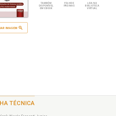
TAMBÉM
FOLHEIE
LEIA NA
DISPONÍVEL
PÁGINAS
BIBLIOTECA
EM EBOOK
VIRTUAL
IAR IMAGEM
CHA TÉCNICA