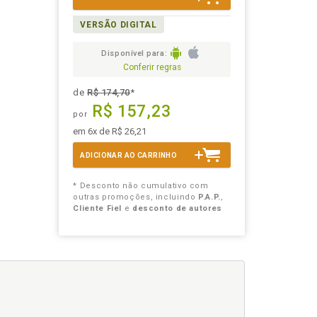
VERSÃO DIGITAL
Disponível para:
Conferir regras
de
R$ 174,70
*
R$ 157,23
por
em 6x de R$ 26,21
ADICIONAR AO CARRINHO
* Desconto não cumulativo com
outras promoções, incluindo
P.A.P.
,
Cliente Fiel
e
desconto de autores