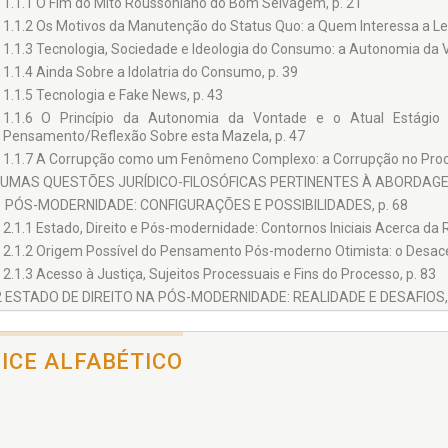
1.1.1 O Fim do Mito Roussoniano do Bom Selvagem, p. 21
1.1.2 Os Motivos da Manutenção do Status Quo: a Quem Interessa a Leta
1.1.3 Tecnologia, Sociedade e Ideologia do Consumo: a Autonomia da 
1.1.4 Ainda Sobre a Idolatria do Consumo, p. 39
1.1.5 Tecnologia e Fake News, p. 43
1.1.6 O Princípio da Autonomia da Vontade e o Atual Estágio
Pensamento/Reflexão Sobre esta Mazela, p. 47
1.1.7 A Corrupção como um Fenômeno Complexo: a Corrupção no Proces
GUMAS QUESTÕES JURÍDICO-FILOSÓFICAS PERTINENTES À ABORDAGEM
1 PÓS-MODERNIDADE: CONFIGURAÇÕES E POSSIBILIDADES, p. 68
2.1.1 Estado, Direito e Pós-modernidade: Contornos Iniciais Acerca da R
2.1.2 Origem Possível do Pensamento Pós-moderno Otimista: o Desace
2.1.3 Acesso à Justiça, Sujeitos Processuais e Fins do Processo, p. 83
2 ESTADO DE DIREITO NA PÓS-MODERNIDADE: REALIDADE E DESAFIOS, 
2.2.1 A Derrocada da Soberania Estatal no Papel de Edição de Normas J
2.2.2 Direitos Humanos: o Contrato Social como Sua Gênese, p. 101
DICE ALFABÉTICO
2.2.3 O Conflito Existencial Entre o Estado e os Fins a que Se Destina:
Locke. A "Jurisprudência da Crise", p. 105
2.2.4 A Influência dos Tratados Internacionais no Ordenamento Jurídic
3 A INEFICÁCIA DAS NORMAS JURÍDICAS COMO UM DOS SINTOMAS 