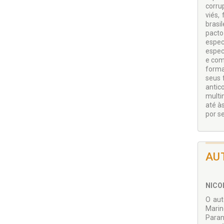
corru
viés,
brasi
pacto
espec
espec
e com
forma
seus 
antic
multi
até à
por s
AU
NICO
O aut
Marin
Paran