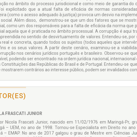
pção no âmbito do processo jurisdicional e como meio de garantia do 
 foi explicitado que a atual falta de eficácia de normas considerad
leira (como o acesso adequado à justiça) provoca um desvio na implem
 social. Além disso, demonstrou-se que um dos fatores que se mostra e
ial, como um dos responsáveis para a falta de eficácia da norma que 
ial aquela que é praticada no âmbito processual. A corrupção é aqui
preendida no sentido de desvirtuamento de valores. Entendeu-se, por su
 real e concreta, quando todos os sujeitos (todos aqueles que interv
fins e os seus valores. A partir deste cenário, examinou-se a viabilid
orrupção nos cenários jurídicos português e brasileiro. Observou-se qu
nível, podendo ser encontrado na ordem jurídica nacional, internacional
s Constituições das Repúblicas do Brasil e de Portugal. Entendeu-se qu
e mostrarem contrários ao interesse público, podem ser invalidados com
TOR(ES)
LA FRASCATI JUNIOR
or Nicola Frascati Junior, nascido em 11/02/1976 em Maringá-Pr, gr
gá – UEM, no ano de 1998. Tornou-se Especialista em Direito no ano 
á – EMAP. No ano de 2017 galgou o grau de Mestre em Ciências Jurí