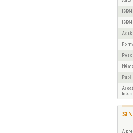
Autor
ISBN 
ISBN 
Acab
Form
Peso
Núme
Publ
Área(
Inter
SI
A pre