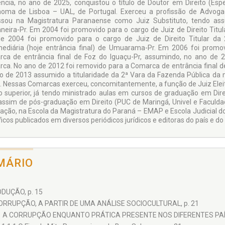
ncia, no ano de 2025, conquistou o título de Doutor em Direito (Espe
oma de Lisboa – UAL, de Portugal. Exerceu a profissão de Advog
ssou na Magistratura Paranaense como Juiz Substituto, tendo as
neira-Pr. Em 2004 foi promovido para o cargo de Juiz de Direito Titula
e 2004 foi promovido para o cargo de Juiz de Direito Titular da
mediária (hoje entrância final) de Umuarama-Pr. Em 2006 foi promov
ca de entrância final de Foz do Iguaçu-Pr, assumindo, no ano de 2
ca. No ano de 2012 foi removido para a Comarca de entrância final de
o de 2013 assumido a titularidade da 2ª Vara da Fazenda Pública 
. Nessas Comarcas exerceu, concomitantemente, a função de Juiz Eleit
o superior, já tendo ministrado aulas em cursos de graduação em Dire
ssim de pós-graduação em Direito (PUC de Maringá, Univel e Faculda
ação, na Escola da Magistratura do Paraná – EMAP e Escola Judicial do P
ficos publicados em diversos periódicos jurídicos e editoras do país e do 
MÁRIO
DUÇÃO, p. 15
ORRUPÇÃO, A PARTIR DE UMA ANÁLISE SOCIOCULTURAL, p. 21
1 A CORRUPÇÃO ENQUANTO PRÁTICA PRESENTE NOS DIFERENTES PAÍS