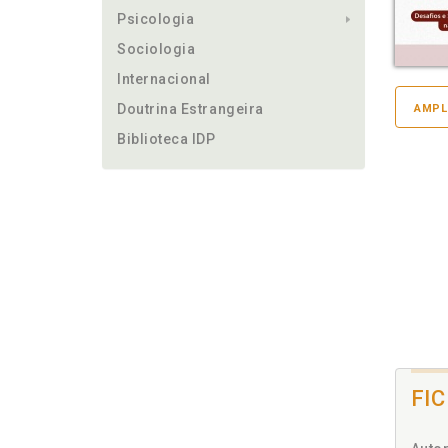
Psicologia
Sociologia
Internacional
Doutrina Estrangeira
AMPL
Biblioteca IDP
FI