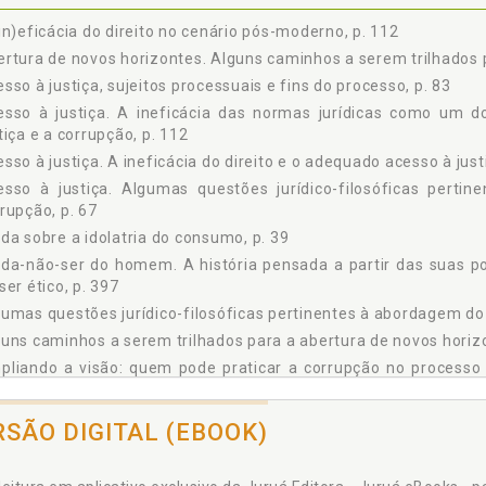
RRUPÇÃO, p. 112
2.3.1 A (In)eficácia do Direito no Cenário Pós-Moderno, p. 112
in)eficácia do direito no cenário pós-moderno, p. 112
2.3.2 Eficácia e Efetividade da Norma Jurídica: Distinções, p. 117
rtura de novos horizontes. Alguns caminhos a serem trilhados p
2.3.3 A Responsabilidade dos Atores Sociais para a Concreção da Eficáci
sso à justiça, sujeitos processuais e fins do processo, p. 83
2.3.4 A Ineficácia do Direito e o Adequado Acesso à Justiça, p. 126
esso à justiça. A ineficácia das normas jurídicas como um 
2.3.5 O "Contributo" da Corrupção para a Falta de Eficácia do Direito, p.
tiça e a corrupção, p. 112
2.3.6 Corrupção e Algumas Teorias Atuais: Teoria Legitimadora da Corru
sso à justiça. A ineficácia do direito e o adequado acesso à just
136
esso à justiça. Algumas questões jurídico-filosóficas perti
GUNS CAMINHOS A SEREM TRILHADOS PARA A ABERTURA DE NOVOS HO
rupção, p. 67
1 DIREITO E HORIZONTES CONTEMPORÂNEOS, p. 145
da sobre a idolatria do consumo, p. 39
3.1.1 O Direito Entre o Otimismo e o Pessimismo, p. 145
nda-não-ser do homem. A história pensada a partir das suas p
3.1.2 Democracia Participativa e o Compromisso com os Direitos Huma
ser ético, p. 397
2 CONCEITUANDO O HOMEM E A PESSOA: A ABERTURA RELACIONAL 
umas questões jurídico-filosóficas pertinentes à abordagem do a
6
3.2.1 A Personalidade e a Ética: como o Homem Age e Deve Ser para S
uns caminhos a serem trilhados para a abertura de novos horizo
3.2.2 A Compreensão Necessária do Conceito de Homem e Pessoa pelo
liando a visão: quem pode praticar a corrupção no processo 
3 DIREITOS HUMANOS EM DESENVOLVIMENTO, p. 170
tícipes do processo judicial, p. 225
3.3.1 Direitos Humanos e a Reserva do Possível: Mais um Desafio a Ser
lise jurídica acerca da corrupção: definição e enfrentamento, p
RSÃO DIGITAL (EBOOK)
3.3.2 Direito como Sinônimo de Técnica: um Mal a Ser Evitado, p. 174
lise jurisprudencial de casos de corrupção no processo judicial,
3.3.3 O Papel do Poder Judiciário na Busca da Efetivação dos Direitos
lise sociocultural. A corrupção, a partir de uma análise sociocult