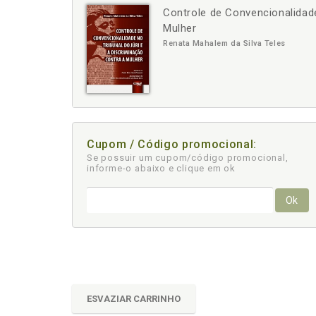
Controle de Convencionalidade
-
+
Mulher
Renata Mahalem da Silva Teles
Cupom / Código promocional:
Se possuir um cupom/código promocional,
informe-o abaixo e clique em ok
Ok
ESVAZIAR CARRINHO