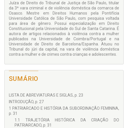
Juíza de Direito do Tribunal de Justiça de São Paulo, titular
feminista, adequar as teses de defesa aos tratados
da 3ª vara criminal e de violência doméstica da comarca de
internacionais e ao ordenamento interno, sob o aspecto
Osasco. Mestre em Direitos Humanos pela Pontifícia
multinível, dialogando com o arcabouço protetivo em âmbito
Universidade Católica de São Paulo, com pesquisa voltada
global, regional e local, o que contribuirá para um julgamento
para área de gênero. Possui especialização em Direito
mais justo e para a formação de uma sociedade mais
Constitucional pela Universidade do Sul de Santa Catarina. É
igualitária e menos violenta.
autora de artigos relacionados à violência contra a mulher
publicados na Universidade de Coimbra/Portugal e na
Universidade de Direito de Barcelona/Espanha. Atuou no
Tribunal do júri da capital, na vara de violência doméstica
contra a mulher e de crimes contra crianças e adolescentes.
SUMÁRIO
LISTA DE ABREVIATURAS E SIGLAS, p. 23
INTRODUÇÃO, p. 27
1 PATRIARCADO E HISTÓRIA DA SUBORDINAÇÃO FEMININA,
p. 31
1.1 TRAJETÓRIA HISTÓRICA DA CRIAÇÃO DO
PATRIARCADO, p. 31