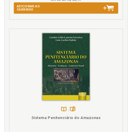
ADICIONAR AO
CARRINHO
I
Impacto do Sistema Interamericano de Direitos
Humanos na proteção dos direitos das mulheres e o
controle de convencionalidade, p. 125
Introdução, p. 27
L
Legítima defesa da honra: ilegítimo argumento
contra as mulheres (análise histórica), p. 176
Legítima defesa da honra: ilegítimo argumento
contra as mulheres (análise histórica). Atuação do
movimento feminista: "quem ama não mata!", p. 189
Legítima defesa da honra: ilegítimo argumento
contra as mulheres (análise histórica). Código
Imperial e a exclusão do direito do marido de matar
Disponível
páginas
a esposa adúltera, p. 184
Sistema Penitenciário do Amazonas
na
Legítima defesa da honra: ilegítimo argumento
B.V.
contra as mulheres (análise histórica). Decisão do