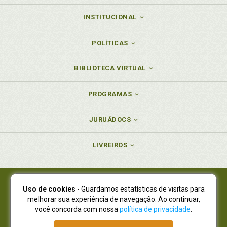
Júri e o controle de convencionalidade pelo/a
INSTITUCIONAL
juiz/juíza, p. 169
V
POLÍTICAS
Violência doméstica. Lei 11.340/2006 (Lei Maria da
BIBLIOTECA VIRTUAL
Penha) e o crime de feminicídio, p. 103
PROGRAMAS
JURUÁDOCS
LIVREIROS
Uso de cookies
- Guardamos estatísticas de visitas para
Juruá Editora Ltda., CNPJ 77.535.508/0001-19
melhorar sua experiência de navegação. Ao continuar,
Juruá Informática Ltda., CNPJ 01.701.561/0001-80
você concorda com nossa
política de privacidade
.
NOVO ENDEREÇO:
R. Flávio Dallegrave, 7665, São Lourenço |
Curitiba - Paraná - CEP 82210-310