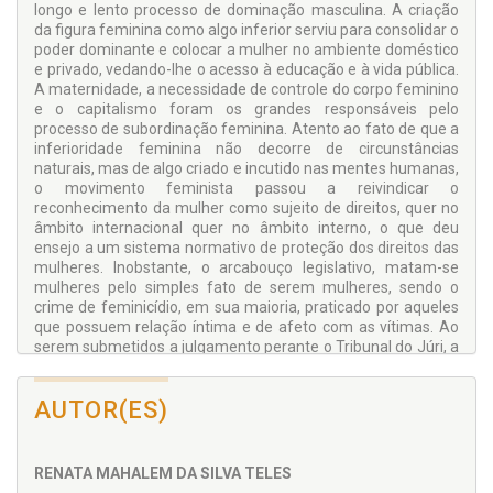
longo e lento processo de dominação masculina. A criação
da figura feminina como algo inferior serviu para consolidar o
poder dominante e colocar a mulher no ambiente doméstico
e privado, vedando-lhe o acesso à educação e à vida pública.
A maternidade, a necessidade de controle do corpo feminino
e o capitalismo foram os grandes responsáveis pelo
processo de subordinação feminina. Atento ao fato de que a
inferioridade feminina não decorre de circunstâncias
naturais, mas de algo criado e incutido nas mentes humanas,
o movimento feminista passou a reivindicar o
reconhecimento da mulher como sujeito de direitos, quer no
âmbito internacional quer no âmbito interno, o que deu
ensejo a um sistema normativo de proteção dos direitos das
mulheres. Inobstante, o arcabouço legislativo, matam-se
mulheres pelo simples fato de serem mulheres, sendo o
crime de feminicídio, em sua maioria, praticado por aqueles
que possuem relação íntima e de afeto com as vítimas. Ao
serem submetidos a julgamento perante o Tribunal do Júri, a
defesa dos autores lança mão de argumentos que
culpabilizam a mulher pelo crime que a vitimou, a qual passa
AUTOR(ES)
a ser “julgada” por sua moral, sendo seu comportamento
esmiuçado sob o feroz olhar patriarcal. A partir daí, inicia-se
uma verdadeira perseguição e desqualificação da mulher,
que reproduz preconceitos e estereótipos. Cabe ao
RENATA MAHALEM DA SILVA TELES
magistrado/a, valendo-se da perspectiva humanista e