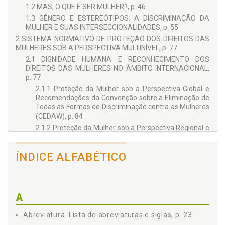
1.2 MAS, O QUE É SER MULHER?, p. 46
1.3 GÊNERO E ESTEREÓTIPOS: A DISCRIMINAÇÃO DA
MULHER E SUAS INTERSECCIONALIDADES, p. 55
2 SISTEMA NORMATIVO DE PROTEÇÃO DOS DIREITOS DAS
MULHERES SOB A PERSPECTIVA MULTINÍVEL, p. 77
2.1 DIGNIDADE HUMANA E RECONHECIMENTO DOS
DIREITOS DAS MULHERES NO ÂMBITO INTERNACIONAL,
p. 77
2.1.1 Proteção da Mulher sob a Perspectiva Global e
Recomendações da Convenção sobre a Eliminação de
Todas as Formas de Discriminação contra as Mulheres
(CEDAW), p. 84
2.1.2 Proteção da Mulher sob a Perspectiva Regional e
a Convenção Interamericana para Prevenir, Punir e
Erradicar a Violência contra a Mulher, p. 92
ÍNDICE ALFABÉTICO
2.2 DIREITOS DAS MULHERES NA CONSTITUIÇÃO
FEDERAL DE 1988, p. 95
2.3 LEI N. 11.340/2006 (LEI MARIA DA PENHA) E O CRIME
DE FEMINICÍDIO, p. 103
A
3 O IMPACTO DO SISTEMA INTERAMERICANO DE DIREITOS
HUMANOS NA PROTEÇÃO DOS DIREITOS DAS MULHERES E
Abreviatura. Lista de abreviaturas e siglas, p. 23
O CONTROLE DE CONVENCIONALIDADE, p. 125