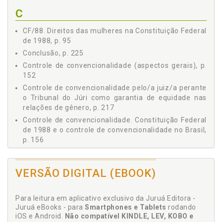
3.1 CASOS JULGADOS PELO SISTEMA INTERAMERICANO
C
DE DIREITOS HUMANOS QUE IMPACTARAM A PAUTA
FEMINISTA, p. 130
CF/88. Direitos das mulheres na Constituição Federal
3.1.1 Caso Maria da Penha vs. Brasil e a Lei n.
de 1988, p. 95
11.340/2006, p. 130
3.1.2 Caso Márcia Barbosa de Sousa vs. Brasil e a
Conclusão, p. 225
Resolução CNJ n. 492/2023 (Protocolo de Julgamento
Controle de convencionalidade (aspectos gerais), p.
com Perspectiva de Gênero), p. 136
152
3.1.3 Caso González e Outras vs. México ("Campo
Controle de convencionalidade pelo/a juiz/a perante
Algodoeiro") e a Tipificação do Crime de Feminicídio, p.
o Tribunal do Júri como garantia de equidade nas
145
relações de gênero, p. 217
3.2 CONTROLE DE CONVENCIONALIDADE (ASPECTOS
Controle de convencionalidade. Constituição Federal
GERAIS), p. 152
de 1988 e o controle de convencionalidade no Brasil,
3.3 A CONSTITUIÇÃO FEDERAL DE 1988 E O CONTROLE
p. 156
DE CONVENCIONALIDADE NO BRASIL, p. 156
4 QUANDO A VÍTIMA É MULHER: AS TESES DE DEFESA NOS
Controle de convencionalidade. Quando a vítima é
JULGAMENTOS PERANTE O TRIBUNAL DO JÚRI E O
mulher: as teses de defesa nos julgamentos perante
CONTROLE DE CONVENCIONALIDADE PELO/A JUIZ/JUÍZA, p.
VERSÃO DIGITAL (EBOOK)
o Tribunal do Júri e o controle de convencionalidade
169
pelo/a juiz/juíza, p. 169
4.1 ORIGEM E PRINCÍPIOS DO TRIBUNAL DO JÚRI, p. 169
Para leitura em aplicativo exclusivo da Juruá Editora -
4.2 GÊNERO E IMPUNIDADE: AS TESES DE DEFESA NO
D
Juruá eBooks - para
Smartphones e Tablets
rodando
PLENÁRIO DO JÚRI E A PERPETUAÇÃO DA VIOLÊNCIA
iOS e Android.
Não compatível KINDLE, LEV, KOBO e
CONTRA A MULHER, p. 175