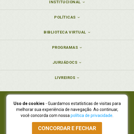
INSTITUCIONAL
POLÍTICAS
BIBLIOTECA VIRTUAL
PROGRAMAS
JURUÁDOCS
LIVREIROS
Uso de cookies
- Guardamos estatísticas de visitas para
Juruá Editora Ltda., CNPJ 77.535.508/0001-19
melhorar sua experiência de navegação. Ao continuar,
Juruá Informática Ltda., CNPJ 01.701.561/0001-80
você concorda com nossa
política de privacidade
.
NOVO ENDEREÇO:
R. Flávio Dallegrave, 7665, São Lourenço |
Curitiba - Paraná - CEP 82210-310
CONCORDAR E FECHAR
Atendimento: (41) 4009-3900
|
Vendas Atacado: (41) 4009-3939
|