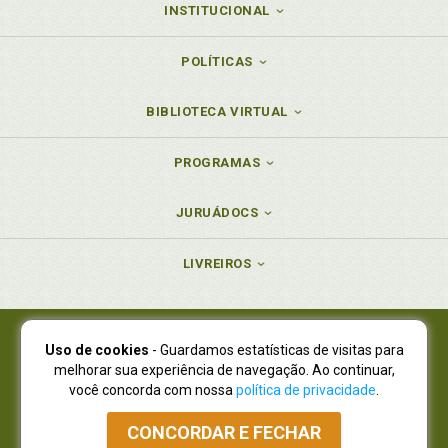
INSTITUCIONAL
POLÍTICAS
BIBLIOTECA VIRTUAL
PROGRAMAS
JURUÁDOCS
LIVREIROS
Uso de cookies
- Guardamos estatísticas de visitas para
Juruá Editora Ltda., CNPJ 77.535.508/0001-19
melhorar sua experiência de navegação. Ao continuar,
Juruá Informática Ltda., CNPJ 01.701.561/0001-80
você concorda com nossa
política de privacidade
.
NOVO ENDEREÇO:
R. Flávio Dallegrave, 7665, São Lourenço |
Curitiba - Paraná - CEP 82210-310
CONCORDAR E FECHAR
Atendimento: (41) 4009-3900
|
Vendas Atacado: (41) 4009-3939
|