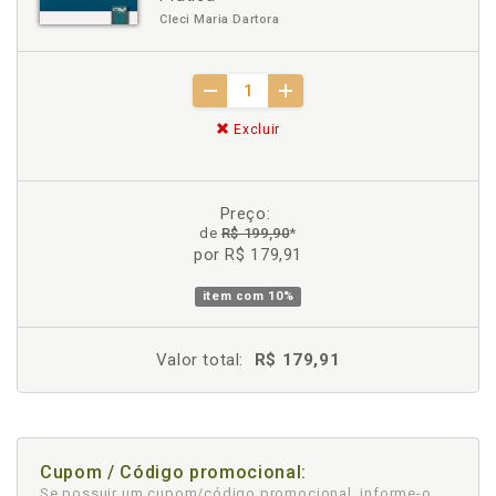
Cleci Maria Dartora
Excluir
Preço:
de
R$ 199,90
*
por R$ 179,91
item com
10%
Valor total:
R$ 179,91
Cupom / Código promocional:
Se possuir um cupom/código promocional, informe-o