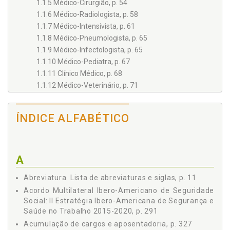
1.1.5 Médico-Cirurgião, p. 54
1.1.6 Médico-Radiologista, p. 58
1.1.7 Médico-Intensivista, p. 61
1.1.8 Médico-Pneumologista, p. 65
1.1.9 Médico-Infectologista, p. 65
1.1.10 Médico-Pediatra, p. 67
1.1.11 Clínico Médico, p. 68
1.1.12 Médico-Veterinário, p. 71
1.2 PROFISSIONAIS DE ENFERMAGEM, p. 76
1.2.1 Enfermeiros, p. 76
ÍNDICE ALFABÉTICO
1.2.2 Técnicos e Auxiliares de Enfermagem, p. 82
1.3 DENTISTA - ODONTÓLOGO, p. 89
1.4 FARMACÊUTICO, p. 101
1.5 NUTRICIONISTA, p. 109
A
1.6 FISIOTERAPEUTA, p. 113
Abreviatura. Lista de abreviaturas e siglas, p. 11
1.7 PSICÓLOGO, p. 119
Acordo Multilateral Ibero-Americano de Seguridade
1.8 LABORATORISTAS, p. 122
Social: II Estratégia Ibero-Americana de Segurança e
1.9 TÉCNICO EM RADIOLOGIA, p. 129
Saúde no Trabalho 2015-2020, p. 291
1.10 OUTROS PROFISSIONAIS EM SERVIÇOS
Acumulação de cargos e aposentadoria, p. 327
DESTINADOS À SAÚDE, p. 132