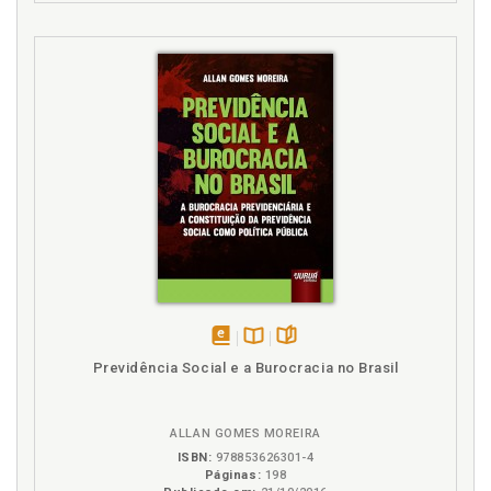
E
Enfermeiros. Perfil, riscos e realidades, p. 76
EPI. Registro de fornecimento de equipamento de
proteção individual, p. 282
F
FAP. Fator Acidentário de Prevenção - FAP, p. 277
Farmacêutico. Perfil, riscos e realidades, p. 101
Fator Acidentário de Prevenção - FAP, p. 277
Fisioterapeuta. Perfil, riscos e realidades, p. 113
G
disponível
Disponível
páginas
Previdência Social e a Burocracia no Brasil
em
na
Globalização e modernização, p. 300
eBook
B.V.
I
ALLAN GOMES MOREIRA
ISBN:
978853626301-4
Inovação. Tradição e inovação, p. 304
Páginas:
198