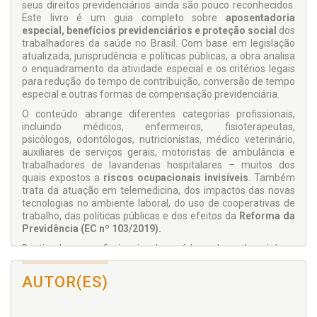
seus direitos previdenciários ainda são pouco reconhecidos.
Este livro é um guia completo sobre
aposentadoria
especial, benefícios previdenciários e proteção social
dos
trabalhadores da saúde no Brasil. Com base em legislação
atualizada, jurisprudência e políticas públicas, a obra analisa
o enquadramento da atividade especial e os critérios legais
para redução do tempo de contribuição, conversão de tempo
especial e outras formas de compensação previdenciária.
O conteúdo abrange diferentes categorias profissionais,
incluindo médicos, enfermeiros, fisioterapeutas,
psicólogos, odontólogos, nutricionistas, médico veterinário,
auxiliares de serviços gerais, motoristas de ambulância e
trabalhadores de lavanderias hospitalares – muitos dos
quais expostos a
riscos ocupacionais invisíveis
. Também
trata da atuação em telemedicina, dos impactos das novas
tecnologias no ambiente laboral, do uso de cooperativas de
trabalho, das políticas públicas e dos efeitos da
Reforma da
Previdência (EC nº 103/2019).
Destinado a profissionais da saúde, advogados, juízes,
procuradores, contadores, gestores públicos e estudiosos do
direito previdenciário. É uma ferramenta prática e atual para
AUTOR(ES)
o reconhecimento e a garantia de direitos. Um livro essencial
para compreender a realidade do trabalho na saúde e
promover justiça previdenciária a quem dedica a vida ao