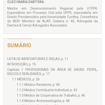
CLECI MARIA DARTORA
cuidado com o outro.
Mestre em Desenvolvimento Regional pela UTFPR,
Especialista em Processo Civil pela UFPR, especialista em
Direito Previdenciário pela Universidade Curitiba, Conselheira
do IBDP, Membro da ALAP, Cadeira n. 40, Advogada da
Dartora & Cemzi Advogados Associados.
SUMÁRIO
LISTA DE ABREVIATURAS E SIGLAS, p. 11
INTRODUÇÃO, p. 15
Capítulo 1 PROFISSIONAIS DA ÁREA DE SAÚDE: PERFIL,
RISCOS E REALIDADES, p. 17
1.1 MÉDICOS, p. 26
1.1.1 Médico-Residente, p. 40
1.1.2 Médico Contribuinte Individual, p. 43
1.1.3 Médico de Cooperativa de Trabalho, p. 46
1.1.4 Médico-Anestesiologista, p. 48